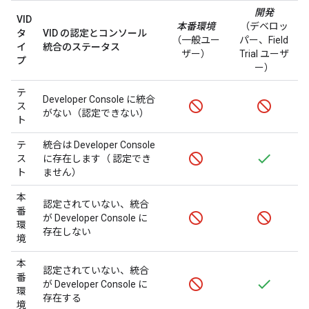
開発
VID
本番環境
（デベロッ
タ
VID の認定とコンソール
（一般ユー
パー、
Field
イ
統合のステータス
ザー）
Trial
ユーザ
プ
ー）
テ
Developer Console
に統合
ス
がない（認定できない）
ト
テ
統合は
Developer Console
ス
に存在します（ 認定でき
ト
ません）
本
認定されていない、統合
番
が
Developer Console
に
環
存在しない
境
本
認定されていない、統合
番
が
Developer Console
に
環
存在する
境