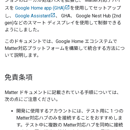
ションのローカル処理パスを拡張し、
Matter
対応デバイ
スを
Google Home app (GHA)
を使用してセットアップ
し、
Google Assistant
、
GHA
、
Google Nest Hub (2nd
gen)
などのスマート ディスプレイを使用して制御できる
ようにしました。
このドキュメントでは、Google Home エコシステムで
Matter
対応プラットフォームを構築して統合する方法につ
いて説明します。
免責条項
Matter
ドキュメントに記載されている手順については、
次の点にご注意ください。
開発に使用するアカウントには、テスト用に 1 つの
Matter
対応ハブのみを接続することをおすすめしま
す。テスト中に複数の
Matter
対応ハブを同時に接続