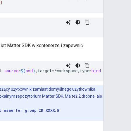
1
kiet
Matter
SDK w kontenerze i zapewnić
t
source
=
$(
pwd
)
,target
=
/workspace,type
=
bind
--device
=
/d
ieżący użytkownik zamiast domyślnego użytkownika
okalnym repozytorium Matter SDK. Ma też 2 drobne, ale
d name for group ID XXXX
, a