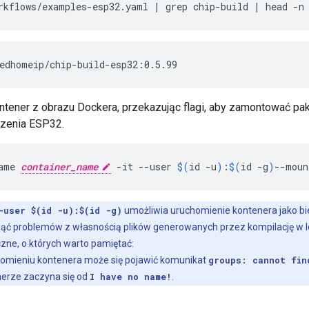
rkflows/examples-esp32.yaml
|
grep
chip-build
|
head
-n
edhomeip/chip-build-esp32:0.5.99
tener z obrazu Dockera, przekazując flagi, aby zamontować pa
dzenia ESP32.
ame
container_name
-it
--user
$(
id
-u
)
:
$(
id
-g
)
--moun
-user $(id -u):$(id -g)
umożliwia uruchomienie kontenera jako b
knąć problemów z własnością plików generowanych przez kompilację w l
czne, o których warto pamiętać:
homieniu kontenera może się pojawić komunikat
groups: cannot fin
erze zaczyna się od
I have no name!
.