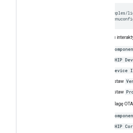
cd
examples/li
idf.py
menuconfi
W menu interakt
Compone
CHIP Dev
Device I
Ustaw
Ve
Ustaw
Pr
Włącz flagę OTA
Compone
CHIP Cor