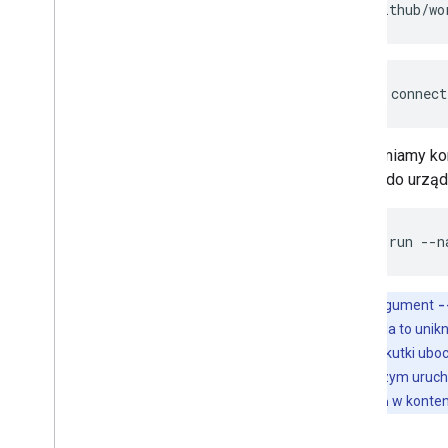
cat
.github/wo
image:
connect
Uruchamiamy kon
dostęp do urzą
docker
run
--n
Uwaga:
Argument
-
(
root
). Pozwala to uni
nieszkodliwe skutki ubo
1. Przy pierwszym uruc
2. prompt
bash
w konten