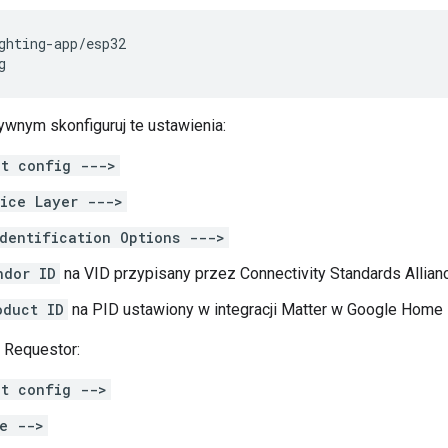
ghting-app/esp32

g
ywnym skonfiguruj te ustawienia:
nt config --->
ice Layer --->
dentification Options --->
ndor ID
na VID przypisany przez
Connectivity Standards Allianc
oduct ID
na PID ustawiony w integracji
Matter
w
Google Home 
 Requestor:
nt config -->
e -->