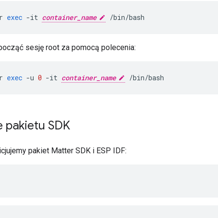
r
exec
-
it
container_name
/
bin
/
bash
ocząć sesję root za pomocą polecenia:
r
exec
-
u
0
-
it
container_name
/
bin
/
bash
e pakietu SDK
icjujemy pakiet
Matter
SDK i ESP IDF: