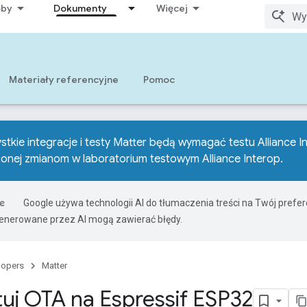
oby
Dokumenty
Więcej
Materiały referencyjne
Pomoc
stkie integracje i testy Matter będą wymagać testu Alliance In
conej zmianom w laboratorium testowym Alliance Interop
.
Google używa technologii AI do tłumaczenia treści na Twój prefe
nerowane przez AI mogą zawierać błędy.
lopers
Matter
tuj OTA na Espressif ESP32