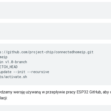
s://github.com/project-chip/connectedhomeip.git
meip
in v1.0-branch
ETCH_HEAD
update --init --recursive
ts/activate.sh
dzamy wersję używaną w przepływie pracy ESP32 GitHub, aby okr
acji: