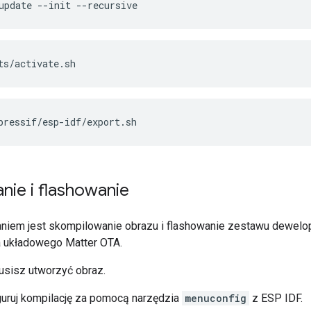
update
--init
--recursive
ts/activate.sh
pressif/esp-idf/export.sh
nie i flashowanie
iem jest skompilowanie obrazu i flashowanie zestawu dewelope
a układowego
Matter
OTA.
musisz utworzyć obraz.
guruj kompilację za pomocą narzędzia
menuconfig
z ESP IDF.