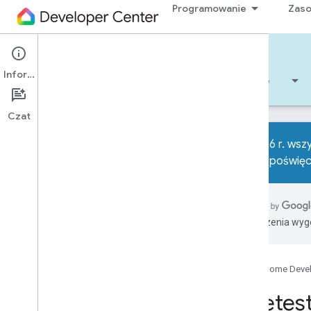
Programowanie
Zas
Matter
Informacje
Rozpocznij
Informacje
Programowanie
Czat
Od 2026 r. wszy
stronie poświę
Przegląd
Lista kontrolna dla programistów
Informacje o wersjach
Tłumaczenia wyge
Przejście na laboratorium testów
interoperacyjności sojuszu
Rozwiązywanie problemów
Google Home Deve
1
.
Tworzenie urządzenia Matter
Przetes