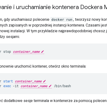
anie i uruchamianie kontenera Dockera 
m, gdy uruchamiasz polecenie
docker run
, tworzysz nowy ko
anych zapisanych w poprzedniej instancji kontenera. Czasami je
owej instalacji. W tym przykładzie najprawdopodobniej chcesz j
zy sesjami.
r
stop
container_name
nownie uruchomić kontener, otwórz okno terminala:
r
start
container_name
r
exec
-
it
container_name
/
bin
/
bash
ć dodatkowe sesje terminala w kontenerze za pomocą poleceni