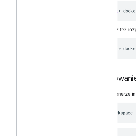
user
@host
>
docke
Możesz też rozp
user
@host
>
docke
Inicjowani
W kontenerze in
cd
/workspace