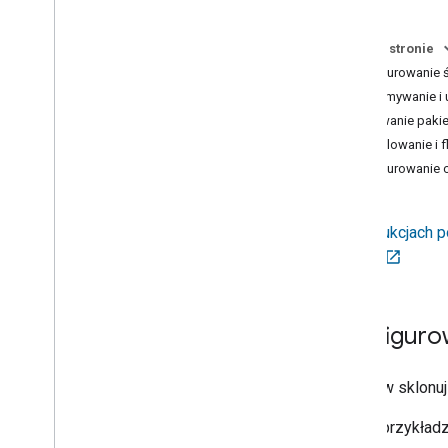
2
.
Konfigurowanie projektu
Na tej stronie
3
.
Konfiguracja urządzenia
Konfigurowanie 
Zatrzymywanie i 
4
.
Test
Inicjowanie paki
Kompilowanie i 
5
.
Field trial
Konfigurowanie c
6
.
Aktualizacje OTA
W instrukcjach p
Przegląd
Przygotuj obraz OTA
ESP32.
Tworzenie certyfikatów testowych
urządzeń Matter
Testowanie OTA Matter
Konfiguro
Przykłady użycia OTA do testowania
OTA
Espressif
,
Najpierw sklonuj
Półprzewodniki nordyckie
W tym przykład
Publikowanie obrazu OTA w wersji