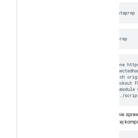
produkcyjnej
Sprawdzone metody
mkdir
otaprep
7
.
Certyfikat
8
.
Uruchom
cd
otaprep
Warunki dla deweloperów
Zasady dla deweloperów
git clone http
cd connectedho
Pomoc
git fetch orig
git checkout F
git submodule 
source ./scrip
Następnie spraw
do naszej kompil