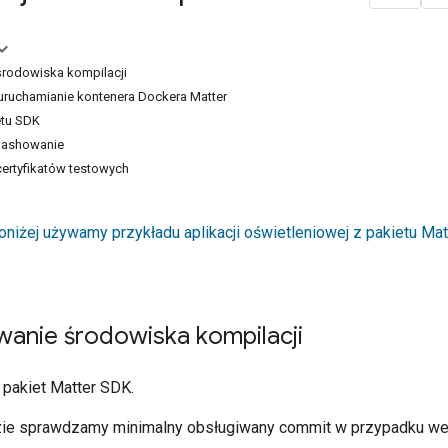
środowiska kompilacji
uruchamianie kontenera Dockera Matter
etu SDK
flashowanie
ertyfikatów testowych
oniżej używamy przykładu aplikacji oświetleniowej z pakietu
Mat
wanie środowiska kompilacji
 pakiet
Matter
SDK.
zie sprawdzamy minimalny obsługiwany commit w przypadku wer