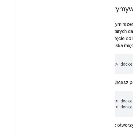
Zatrzymyw
Za każdym raze
utratę starych d
rozpoczęcie od n
środowiska międ
user
@host
>
docke
Gdy zechcesz po
user
@host
>
docke
user
@host
>
docke
Możesz otworzy