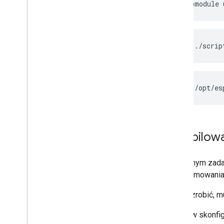
git
submodule
source
./scrip
source
/opt/es
Kompilowa
Następnym zadan
oprogramowani
Aby to zrobić, 
Najpierw skonfi