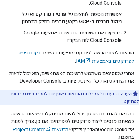
.
Cloud Console
אפשרות נוספת: לוחצים על
פרטי הפרויקט
ואז על
ניהול חברים ב-GCP
בקטע
חברים
בחלק התחתון.
מבצעים את השינויים הנדרשים באמצעות
Google
Cloud Console
לוח הבקרה.
הוראות לשינוי הגישה לפרויקט מופיעות במאמר
בקרת גישה
לפרויקטים באמצעות IAM
.
אחרי שמוסיפים משתמש לרשימת המשתמשים, הוא יכול לראות
את הפרויקט ואת כל האינטגרציות ב-
Developer Console
.
הערה:
המערכת לא שולחת התראות באופן יזום למשתמשים שנוספו
לפרויקט.
בהתאם להגדרות הארגון, יכול להיות שתיתקלו בשגיאות הרשאה
כשאתם מנסים ליצור פרויקטים למפתחים. אם כן, צריך לפנות
אל
Google Cloud
האדמין ולבקש
הרשאות Project Creator
בחשבון.