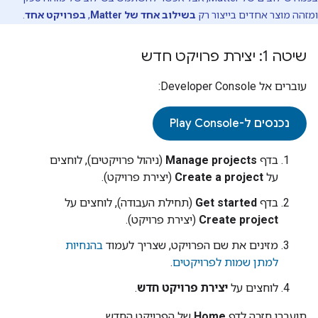
ומזהה מוצר אחדים בייצור רק
בשילוב אחד של
Matter
,
בפרויקט אחד
.
שיטה 1: יצירת פרויקט חדש
עוברים אל
Developer Console
:
נכנסים ל-Play Console
בדף
Manage projects
(ניהול פרויקטים), לוחצים
על
Create a project
(יצירת פרויקט).
בדף
Get started
(תחילת העבודה), לוחצים על
Create project
(יצירת פרויקט).
מזינים את שם הפרויקט, שצריך לעמוד
בהנחיות
למתן שמות לפרויקטים
.
לוחצים על
יצירת פרויקט חדש
.
תועברו חזרה לדף
Home
של הפרויקט החדש.