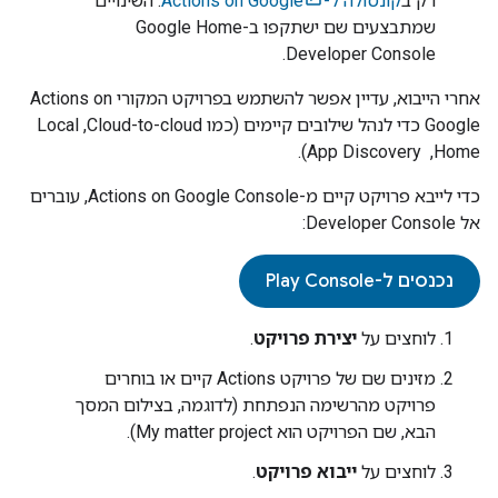
רק ב
קונסולה ל-Actions on Google
. השינויים
שמתבצעים שם ישתקפו ב-Google Home
Developer Console.
אחרי הייבוא, עדיין אפשר להשתמש בפרויקט המקורי
Actions on
Google
כדי לנהל שילובים קיימים (כמו
Cloud-to-cloud
,‏
Local
Home
, ‏
App Discovery
).
כדי לייבא פרויקט קיים מ-
Actions on Google Console
, עוברים
אל
Developer Console
:
נכנסים ל-Play Console
לוחצים על
יצירת פרויקט
.
מזינים שם של פרויקט Actions קיים או בוחרים
פרויקט מהרשימה הנפתחת (לדוגמה, בצילום המסך
הבא, שם הפרויקט הוא My matter project).
לוחצים על
ייבוא פרויקט
.