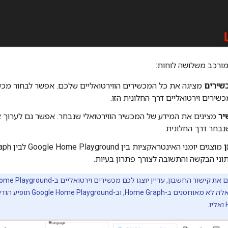
ורכב משלושה לוחות:
שירים
מציגה את כל המכשירים הווירטואליים שלכם. אפשר לבחור מכשי
כשירים וירטואליים דרך החלונית הזו.
יר
מציגים את המידע של המכשיר הווירטואלי שנבחר. אפשר גם לערוך 
שנבחר דרך החלונית.
ן
מוצגים יומני האינטראקציות בין
Google Home Playground
לבין
aph
וני הבקשה והתשובה לצורך פתרון בעיות.
 קישור החשבון, עדיין יוצגו לכם מכשירים וירטואליים ב-
Home Playground
אלה לא מאוחסנים ב-
Home Graph
, וב-
Google Home Playground
תופיע הודע
ואליו.