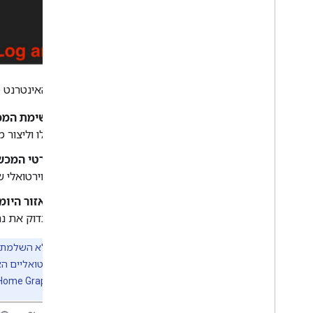
ממשק האינטרנט מ
רשימת המכ
שלו וליצור מ
פרטי המכש
הווירטואלי 
באזור היומ
לבדוק את נת
הערה:
אם לא השלמתם את
המכשירים הווירטואליים ה
וירטואליים מ-
Home Graph