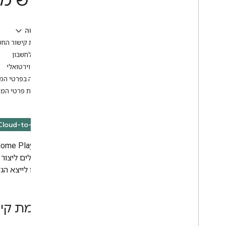
מגרש משחקים
SDK לנייד
בדף הזה
פלאגין של Google Home ל-Android
Studio
השלמת קישור החש
כניסה לחשבון
אחר
מכשיר וירטואלי
חבילת הבדיקה של Google Home
צפייה בפרטי המכ
ניתוח נתונים ב-Google Cloud Platform
עריכת פרטי המכ
כלי לאימות נתוני סנכרון
מאמת Web
RTC
Cloud-to-cloud
Home Playground
אתם יכולים ליצור
ולייבא או לייצא ה
השלמת קיש