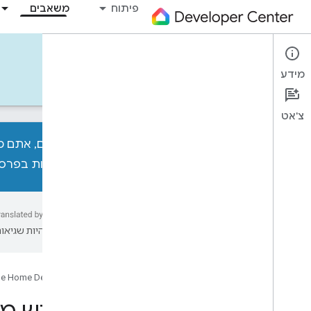
פיתוח
משאבים
Tools
מידע
כלים
דוגמאות
Codelabs
ניוזלטרים
צ'אט
כדי לזכות בפרסי
כל הכלים
SDK של המכשיר
תוסף Google Home לקוד VS
עשויות להיות שגיאות
מגרש משחקים של Google Home
אוטומציה של ממשק המשתמש של
Google Home
e Home Developers
כלי להצגת תרשים בית
מכשיר וירטואלי חשוב