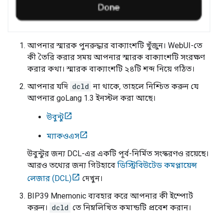
আপনার স্মারক পুনরুদ্ধার বাক্যাংশটি খুঁজুন। WebUI-তে
কী তৈরি করার সময় আপনার স্মারক বাক্যাংশটি সংরক্ষণ
করার কথা। স্মারক বাক্যাংশটি ২৪টি শব্দ নিয়ে গঠিত।
আপনার যদি
dcld
না থাকে, তাহলে নিশ্চিত করুন যে
আপনার goLang 1.3 ইনস্টল করা আছে।
উবুন্টু
ম্যাকওএস
উবুন্টুর জন্য DCL-এর একটি পূর্ব-নির্মিত সংস্করণও রয়েছে।
আরও তথ্যের জন্য গিটহাবে
ডিস্ট্রিবিউটেড কমপ্লায়েন্স
লেজার (DCL)
দেখুন।
BIP39 Mnemonic ব্যবহার করে আপনার কী ইম্পোর্ট
করুন।
dcld
তে নিম্নলিখিত কমান্ডটি প্রবেশ করান।