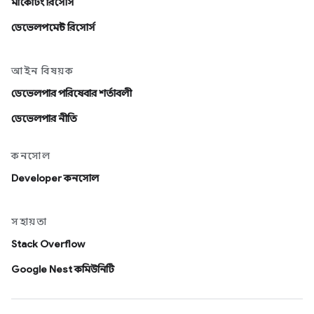
মার্কেটিং রিসোর্স
ডেভেলপমেন্ট রিসোর্স
আইন বিষয়ক
ডেভেলপার পরিষেবার শর্তাবলী
ডেভেলপার নীতি
কনসোল
Developer কনসোল
সহায়তা
Stack Overflow
Google Nest কমিউনিটি