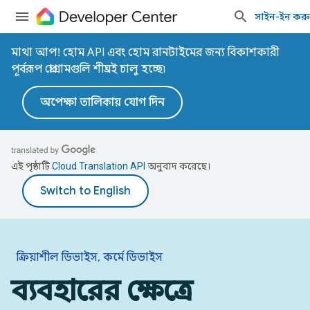
সাইন-ইন কর
মাথা আপ! হোম API এবং হোম রানটাইমের জন্য বিকাশকারী
পূর্বরূপ প্রোগ্রামগুলি শীঘ্রই চালু হচ্ছে৷
অপেক্ষা তালিকায় যোগ দিন
এই পৃষ্ঠাটি
Cloud Translation API
অনুবাদ করেছে।
ক্রিয়াশীল ডিভাইস, কর্মে ডিভাইস
ব্যবহারের ক্ষেত্রে