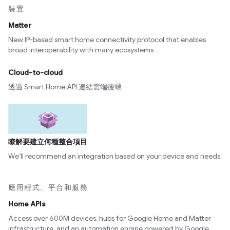
裝置
Matter
New IP-based smart home connectivity protocol that enables
broad interoperability with many ecosystems
Cloud-to-cloud
透過 Smart Home API 連結雲端後端
瞭解要建立何種整合項目
We’ll recommend an integration based on your device and needs
應用程式、平台和服務
Home APIs
Access over 600M devices, hubs for Google Home and Matter
infrastructure, and an automation engine powered by Google