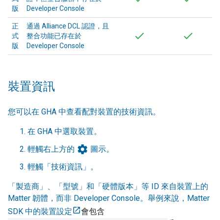
版
Developer Console
正
通過
Alliance
DCL 認證，且
式
整合功能已存在於
版
Developer Console
裝置資訊
您可以在
GHA
中查看配對裝置的技術資訊。
在
GHA
中選取裝置。
settings
輕觸右上方的
圖示。
輕觸「技術資訊」
。
「製造商」
、「型號」
和「硬體版本」
等 ID 來自裝置上的
Matter
韌體，而非
Developer Console
。舉例來說，
Matter
SDK 中的裝置設定
會包含