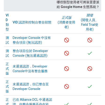
哪些類型使用者可將裝置委派
給 Google Home 生態系統？
VI
開發
正式版
D
(開發人員、
VID 認證和控制台整合狀態
(消費者使用
類
Field Trial
使
者)
型
用者)
測
Developer Console
中沒有
試
整合項目 (無法認證)
測
整合項目位於
Developer
試
Console
(無法通過認證)
正
未通過認證，
Developer
式
Console
中沒有整合服務
版
正
未通過認證，但已整合至
式
Developer Console
版
正
已在
Alliance
DCL 中通過認
式
證，但整合服務不存在於