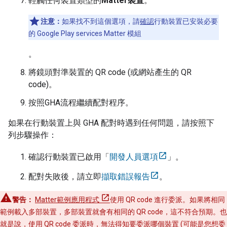
輕觸任何裝置類型的
Matter
裝置
。
注意：
如果找不到這個選項，請
確認
行動裝置已安裝必要
的
Google Play services
Matter
模組
。
將鏡頭對準裝置的 QR code (或網站產生的 QR
code)。
按照
GHA
流程繼續配對程序。
如果在行動裝置上與
GHA
配對時遇到任何問題，請按照下
列步驟操作：
確認行動裝置已啟用「
開發人員選項
」。
配對失敗後，請立即
擷取錯誤報告
。
警告：
Matter
範例應用程式
使用 QR code 進行委派。如果將相同
範例載入多部裝置，多部裝置就會有相同的 QR code，這不符合預期。也
就是說，使用 QR code 委派時，無法得知要委派哪個裝置 (可能是您想委