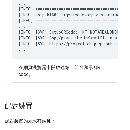
...

[INFO] =========================================
[INFO] chip-bl602-lighting-example starting

[INFO] =========================================
...

[INFO] [SVR] SetupQRCode: [MT:NOTAREALQRCODE012
[INFO] [SVR] Copy/paste the below URL in a brows
[INFO] [SVR] https://project-chip.github.io/con
...
在網頁瀏覽器中開啟連結，即可顯示 QR
code。
配對裝置
配對裝置的方式有兩種：