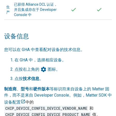
已获得
Alliance
DCL 认证，
生
并且集成存在于
Developer
产
Console
中
设备信息
您可以在
GHA
中查看配对设备的技术信息。
在
GHA
中，选择相应设备。
settings
点按右上角的
图标。
点按
技术信息
。
制造商
、
型号
和
硬件版本
等标识符来自设备上的
Matter
固
件，而不是来自
Developer Console
。例如，Matter SDK 中
设备配置
中的
CHIP_DEVICE_CONFIG_DEVICE_VENDOR_NAME
和
CHIP_DEVICE_CONFIG_DEVICE_PRODUCT_NAME
值。