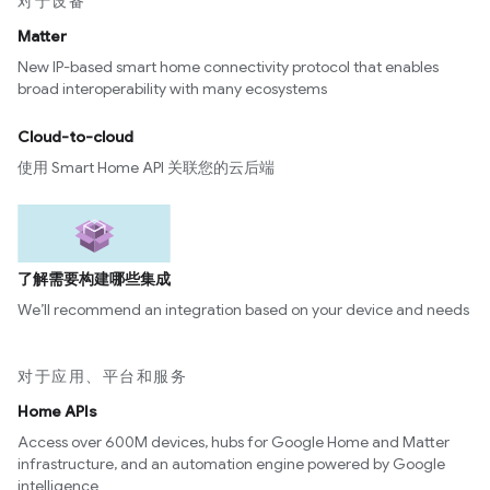
对于设备
Matter
New IP-based smart home connectivity protocol that enables
broad interoperability with many ecosystems
Cloud-to-cloud
使用 Smart Home API 关联您的云后端
了解需要构建哪些集成
We’ll recommend an integration based on your device and needs
对于应用、平台和服务
Home APIs
Access over 600M devices, hubs for Google Home and Matter
infrastructure, and an automation engine powered by Google
intelligence