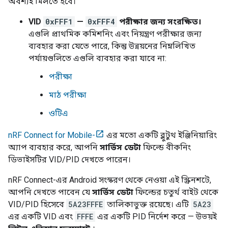
অবশ্যই মিলতে হবে।
VID
0xFFF1
—
0xFFF4
পরীক্ষার জন্য সংরক্ষিত।
এগুলি প্রাথমিক কমিশনিং এবং নিয়ন্ত্রণ পরীক্ষার জন্য
ব্যবহার করা যেতে পারে, কিন্তু উন্নয়নের নিম্নলিখিত
পর্যায়গুলিতে এগুলি ব্যবহার করা যাবে না:
পরীক্ষা
মাঠ পরীক্ষা
ওটিএ
nRF Connect for Mobile-
এর মতো একটি ব্লুটুথ ইঞ্জিনিয়ারিং
অ্যাপ ব্যবহার করে, আপনি
সার্ভিস ডেটা
ফিল্ডে বীকনিং
ডিভাইসটির VID/PID দেখতে পারেন।
nRF Connect-এর
Android
সংস্করণ থেকে নেওয়া এই স্ক্রিনশটে,
আপনি দেখতে পাবেন যে
সার্ভিস ডেটা
ফিল্ডের চতুর্থ বাইট থেকে
VID/PID হিসেবে
5A23FFFE
তালিকাভুক্ত রয়েছে। এটি
5A23
এর একটি VID এবং
FFFE
এর একটি PID নির্দেশ করে — উভয়ই