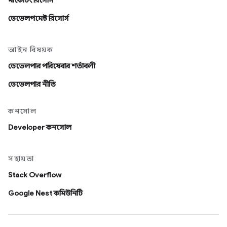
মার্কেটিং রিসোর্স
ডেভেলপমেন্ট রিসোর্স
আইন বিষয়ক
ডেভেলপার পরিষেবার শর্তাবলী
ডেভেলপার নীতি
কনসোল
Developer কনসোল
সহায়তা
Stack Overflow
Google Nest কমিউনিটি