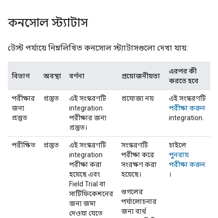
কনসোল স্ট্যাটাস
টেস্ট পর্যায়ে নিম্নলিখিত কনসোল স্ট্যাটাসগুলো দেখা যায়:
এরপর কী
বিভাগ
অবস্থা
বর্ণনা
প্রয়োজনীয়তা
করতে হবে
পরীক্ষার
প্রস্তুত
এই সংস্করণটি
প্রযোজ্য নয়
এই সংস্করণটি
জন্য
integration
পরীক্ষা করুন
প্রস্তুত
পরীক্ষার জন্য
integration.
প্রস্তুত।
পরীক্ষিত
প্রস্তুত
এই সংস্করণটি
সংস্করণটি
চাইলে
integration
পরীক্ষা করে
পুনরায়
পরীক্ষা করা
সংরক্ষণ করা
পরীক্ষা করুন
হয়েছে এবং
হয়েছে।
।
Field Trial
বা
গুগলের
সার্টিফিকেশনের
পর্যালোচনার
জন্য জমা
জন্য ব্যর্থ
দেওয়া যেতে