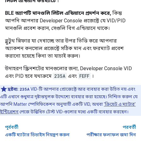
লিটল এন্ডিয়ান ফরম্যাটে
।
BLE অ্যাপটি মানগুলি লিটল এন্ডিয়ানে প্রদর্শন করে,
কিন্তু
আপনি আপনার
Developer Console
প্রজেক্টে যে VID/PID
মানগুলি প্রবেশ করান, সেগুলি বিগ এন্ডিয়ানে থাকে।
ব্লুটুথ স্নিফার যা দেখাচ্ছে তার উপর ভিত্তি করে আপনার
অ্যাকশন কনসোল প্রজেক্টে সঠিক মান এবং ফরম্যাট প্রবেশ
করানো হয়েছে কিনা তা যাচাই করুন।
উদাহরণ স্ক্রিনশটের মানগুলোর জন্য,
Developer Console
VID
এবং PID হবে যথাক্রমে
235A
এবং
FEFF
।
দ্রষ্টব্য:
235A
VID-টি আপনার প্রোজেক্টে আর ব্যবহার করা উচিত নয় এবং
এটি এখানে শুধুমাত্র দৃষ্টান্তমূলক উদ্দেশ্যে ব্যবহার করা হয়েছে। নিশ্চিত করুন যে
আপনি
Matter
স্পেসিফিকেশন অনুযায়ী একটি VID, অথবা
'ক্রিয়েট এ ম্যাটার'
ইন্টিগ্রেশন
পেজে উল্লিখিত টেস্ট VID-গুলোর মধ্যে একটি ব্যবহার করছেন।
পূর্ববর্তী
পরবর্তী
একটি ম্যাটার ডিভাইস নিয়ন্ত্রণ করুন
পরীক্ষার ফলাফল জমা দিন