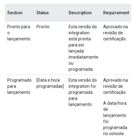
O
Section
Status
Description
Requirement
Pronto para
Pronto
Esta versão do
Aprovado na
o
integration
revisão de
lançamento
está pronta
certificação.
para ser
lançada
p
imediatamente
v
ou
i
programada.
Programado
[Data e hora
Esta versão do
Aprovado na
para
programadas]
integration foi
revisão de
lançamento
programada
certificação.
para
A data/hora
lançamento.
de
lançamento
foi
s
programada
no console.