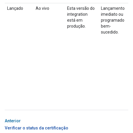
Lançado
Ao vivo
Esta versão do
Lançamento
R
integration
imediato ou
i
está em
programado
produção.
bem-
sucedido.
a
v
i
e
G
Anterior
Verificar o status da certificação