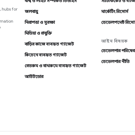
বাল্ব ও লাইট সম্পর্কিত ডিভাইস
সার্টিফিকেট ও ব্যাজ
 hubs for
জলবায়ু
মার্কেটিং রিসোর্স
omation
নিরাপত্তা ও সুরক্ষা
ডেভেলপমেন্ট রিসোর
e
মিডিয়া ও প্রযুক্তি
আইন বিষয়ক
বাড়ির কাজে ব্যবহৃত গ্যাজেট
ডেভেলপার পরিষেবা
কিচেনে ব্যবহৃত গ্যাজেট
ডেভেলপার নীতি
বেডরুম ও বাথরুমে ব্যবহৃত গ্যাজেট
আউটডোর