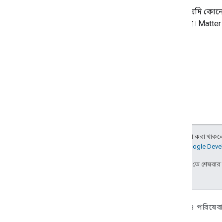
আপনি যদি কোনো বা
জমা দিন।
Matter
অন্য কিছু উল্লেখ না করা থাকলে,
আরও জানতে,
Google Devel
2025-08-05 UTC-তে শেষবা
ডিভাইসের ক্ষেত্রে
অ্যাপ, প্ল্যাটফর্ম ও পরিষেবা