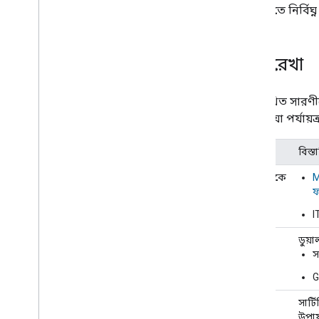
এই নথিতে নির্বিঘ্
সময়রেখা
নিম্নলিখিত সারণ
পাবেন, যা পর্যায়ক
তারিখ
বিস্ত
এখন থেকে
M
শুরু
I
দ্বিতীয়
ডুয়া
পর্যায়
স
G
ফেজ ৩
সার্
উপায