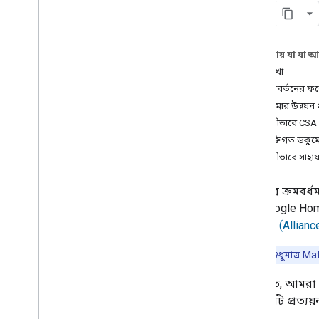
2
.
প্রকল্প সেটআপ
3
.
ডিভাইস সেটআপ
এই পৃষ্ঠায় যা যা 
4
.
পরীক্ষা
সময়রেখা
এই পরিবর্তনের ফল
5
.
ফিল্ড ট্রায়াল
এটি আমার উন্নয়ন প্
আমি কীভাবে CSA 
6
.
OTA
প্রযুক্তিগত ডকু
আমি কীভাবে সাহায্
7
.
সার্টিফিকেশন
আমাদের ক্রমবর্ধম
8
.
লঞ্চ
with Google H
Alliance (Allianc
বিকাশকারী পরিষেবার শর্তাবলী৷
দ্রষ্টব্য:
এটি শুধুমাত্র
Mat
বিকাশকারী নীতি
ভবিষ্যতে, আমর
সমর্থন
ডিভাইসটি প্রত্য