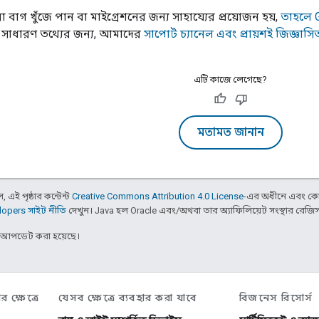
গ খুঁজে পান বা মাইগ্রেশনের জন্য সাহায্যের প্রয়োজন হয়,
তাহলে G
সাধারণ তথ্যের জন্য, আমাদের
সাপোর্ট চ্যানেল এবং প্রায়শই জিজ্ঞাসিত
এটি কাজে লেগেছে?
মতামত জানান
 এই পৃষ্ঠার কন্টেন্ট
Creative Commons Attribution 4.0 License
-এর অধীনে এবং কো
opers সাইট নীতি
দেখুন। Java হল Oracle এবং/অথবা তার অ্যাফিলিয়েট সংস্থার রেজিস্টার
র আপডেট করা হয়েছে।
র ক্ষেত্রে
যেসব ক্ষেত্রে ব্যবহার করা যাবে
বিজনেস রিসোর্স