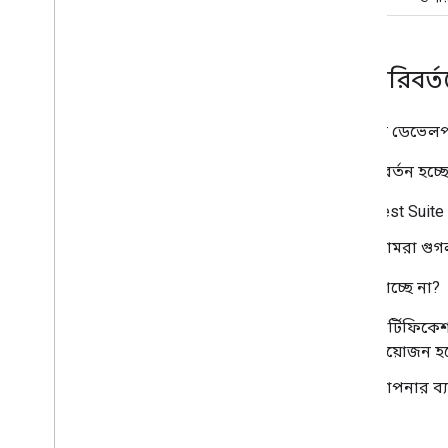
এই পরিবর্ত
যে সকল ডেভেল
কী পরিবর্তন হচ্ছ
Test Suite
আমরা গু
কী বদলাচ্ছে না?
সার্টিফিকে
প্রয়োজন হ
আপনার ব্যব