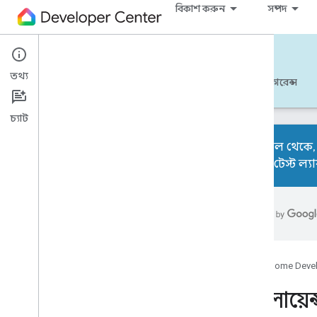
বিকাশ করুন
সম্পদ
Matter
তথ্য
শুরু করুন
শিখুন
বিকাশ করুন
রেফারেন্স
চ্যাট
২০২৬ সাল থেকে, সম
ইন্টারপ টেস্ট ল্যা
ওভারভিউ
বিকাশকারী চেকলিস্ট
রিলিজ নোট
অ্যালায়েন্স ইন্টারপ টেস্ট ল্যাব ট্রানজিশন
সমস্যা সমাধান
Google Home Deve
1
.
একটি ম্যাটার ডিভাইস তৈরি করুন
অ্যালায়েন