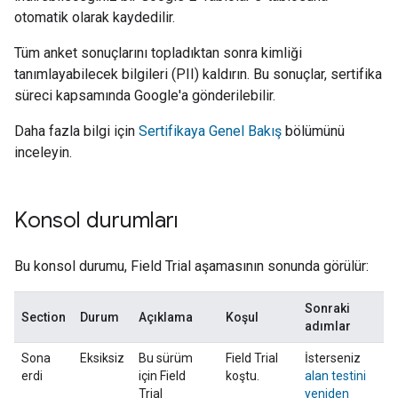
otomatik olarak kaydedilir.
Tüm anket sonuçlarını topladıktan sonra kimliği
tanımlayabilecek bilgileri (PII) kaldırın. Bu sonuçlar, sertifika
süreci kapsamında Google'a gönderilebilir.
Daha fazla bilgi için
Sertifikaya Genel Bakış
bölümünü
inceleyin.
Konsol durumları
Bu konsol durumu,
Field Trial
aşamasının sonunda görülür:
Sonraki
Section
Durum
Açıklama
Koşul
adımlar
Sona
Eksiksiz
Bu sürüm
Field Trial
İsterseniz
erdi
için
Field
koştu.
alan testini
Trial
yeniden