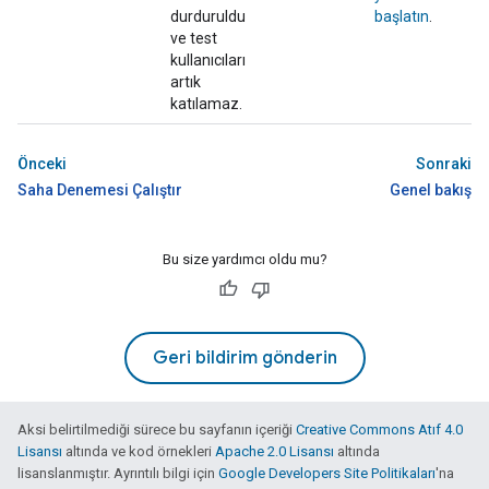
durduruldu
başlatın
.
ve test
kullanıcıları
artık
katılamaz.
Önceki
Sonraki
Saha Denemesi Çalıştır
Genel bakış
Bu size yardımcı oldu mu?
Geri bildirim gönderin
Aksi belirtilmediği sürece bu sayfanın içeriği
Creative Commons Atıf 4.0
Lisansı
altında ve kod örnekleri
Apache 2.0 Lisansı
altında
lisanslanmıştır. Ayrıntılı bilgi için
Google Developers Site Politikaları
'na