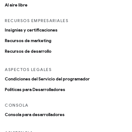
Al aire libre
RECURSOS EMPRESARIALES
Insignias y certificaciones
Recursos de marketing
Recursos de desarrollo
ASPECTOS LEGALES
Condiciones del Servicio del programador
Políticas para Desarrolladores
CONSOLA
Consola para desarrolladores