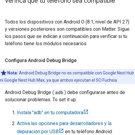
Verifica que tu teléfono sea compatible
Todos los dispositivos con Android O (8.1, nivel de API 27)
y versiones posteriores son compatibles con Matter. Sigue
los pasos que se indican a continuación para verificar si tu
teléfono tiene los módulos necesarios.
Configura Android Debug Bridge
Nota:
Android Debug Bridge no es compatible con Google Nest Hub
ni Google Nest Hub Max, ya que ambos ejecutan el SO Fuchsia.
Android Debug Bridge (
adb
) debe configurarse antes de
solucionar problemas. To set it up:
Instala "adb" en tu computadora
.
Activa las opciones para desarrolladores y la
depuración por USB
en tu teléfono
Android
.