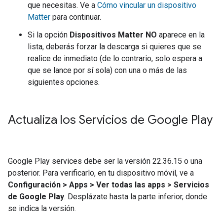
que necesitas. Ve a
Cómo vincular un dispositivo
Matter
para continuar.
Si la opción
Dispositivos Matter
NO
aparece en la
lista, deberás forzar la descarga si quieres que se
realice de inmediato (de lo contrario, solo espera a
que se lance por sí sola) con una o más de las
siguientes opciones.
Actualiza los Servicios de Google Play
Google Play services
debe ser la versión 22.36.15 o una
posterior. Para verificarlo, en tu dispositivo móvil, ve a
Configuración > Apps > Ver todas las apps > Servicios
de Google Play
. Desplázate hasta la parte inferior, donde
se indica la versión.