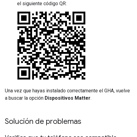
el siguiente código QR:
Una vez que hayas instalado correctamente el
GHA
, vuelve
a buscar la opción
Dispositivos Matter
.
Solución de problemas