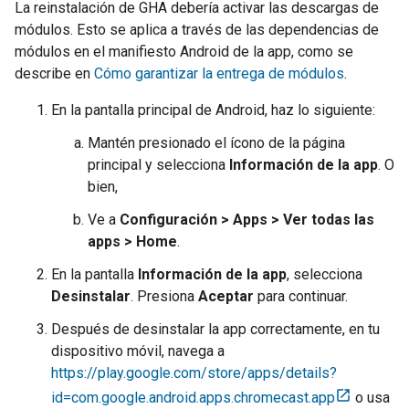
La reinstalación de
GHA
debería activar las descargas de
módulos. Esto se aplica a través de las dependencias de
módulos en el manifiesto
Android
de la app, como se
describe en
Cómo garantizar la entrega de módulos
.
En la pantalla principal de Android, haz lo siguiente:
Mantén presionado el ícono de la página
principal y selecciona
Información de la app
. O
bien,
Ve a
Configuración > Apps > Ver todas las
apps > Home
.
En la pantalla
Información de la app
, selecciona
Desinstalar
. Presiona
Aceptar
para continuar.
Después de desinstalar la app correctamente, en tu
dispositivo móvil, navega a
https://play.google.com/store/apps/details?
id=com.google.android.apps.chromecast.app
o usa