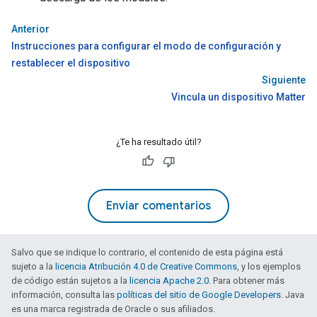
Anterior
Instrucciones para configurar el modo de configuración y
restablecer el dispositivo
Siguiente
Vincula un dispositivo Matter
¿Te ha resultado útil?
Enviar comentarios
Salvo que se indique lo contrario, el contenido de esta página está
sujeto a la
licencia Atribución 4.0 de Creative Commons
, y los ejemplos
de código están sujetos a la
licencia Apache 2.0
. Para obtener más
información, consulta las
políticas del sitio de Google Developers
. Java
es una marca registrada de Oracle o sus afiliados.