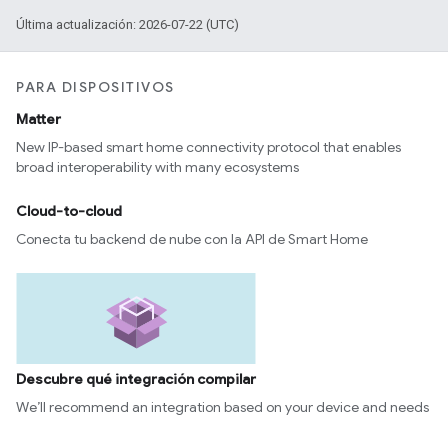
Última actualización: 2026-07-22 (UTC)
PARA DISPOSITIVOS
Matter
New IP-based smart home connectivity protocol that enables
broad interoperability with many ecosystems
Cloud-to-cloud
Conecta tu backend de nube con la API de Smart Home
Descubre qué integración compilar
We’ll recommend an integration based on your device and needs