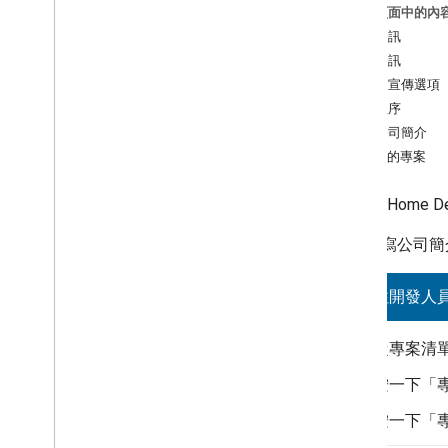
2
.
專案設定
這個頁面中的內
建立開發人員專案
公司資訊
建立公司資料
聯絡資訊
建立 Matter 整合
行銷和宣傳選項
VID 驗證
審核程序
為 Matter 整合設定品牌宣傳功能
編輯公司簡介
設定設定模式和重設操作說明
匯入的專案
專案管理
Google Home De
3
.
裝置設定
如要填寫公司簡
4
.
測試
前往開發人
5
.
獵犬田野搜尋競賽
從專案清
6
.
OTA
按一下「
7
.
認證
按一下「