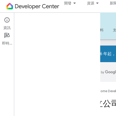
開發
資源
新
Matter
資訊
開始使用
瞭解詳情
開發
參考資料
即時通訊
2026 年起，
總覽
開發人員檢查清單
版本資訊
聯盟互通性測試實驗室轉移
Google Home Deve
疑難排解
建立公
1
.
建立 Matter 裝置