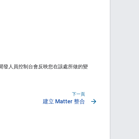
ome 開發人員控制台會反映您在該處所做的變
下一頁
arrow_forward
建立 Matter 整合