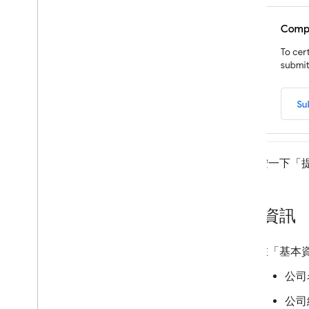
8
.
啟用
開發人員服務條款
開發人員政策
支援
按一下「
公司資訊
在「基本
公司
公司