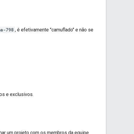
ma-798
, é efetivamente "camuflado" e não se
os e exclusivos.
lhar um projeto com os membros da equipe