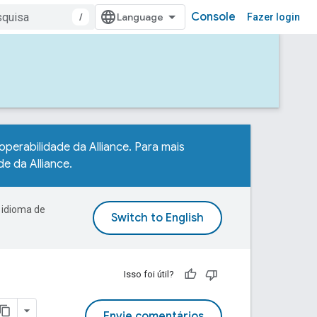
Console
/
Fazer login
roperabilidade da Alliance. Para mais
de da Alliance
.
 idioma de
Isso foi útil?
Envie comentários