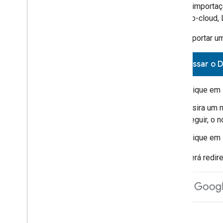
Após a importaçã
Cloud-to-cloud
,
Para importar u
Acessar o 
Clique em
Insira um 
seguir, o 
Clique em
Você será redire