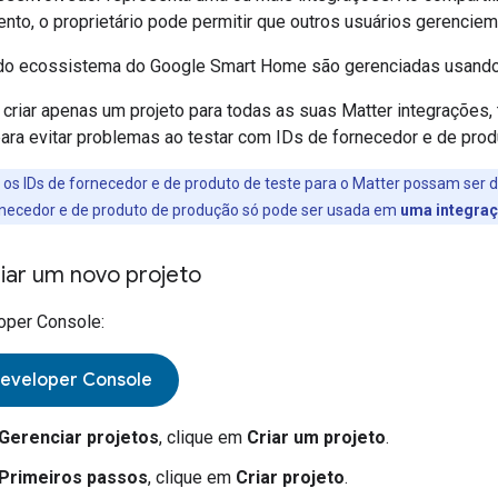
to, o proprietário pode permitir que outros usuários gerenciem
 do ecossistema do Google Smart Home são gerenciadas usand
riar apenas um projeto para todas as suas
Matter
integrações, 
para evitar problemas ao testar com IDs de fornecedor e de prod
s IDs de fornecedor e de produto de teste para o
Matter
possam ser d
rnecedor e de produto de produção só pode ser usada em
uma integra
iar um novo projeto
oper Console
:
Developer Console
Gerenciar projetos
, clique em
Criar um projeto
.
Primeiros passos
, clique em
Criar projeto
.