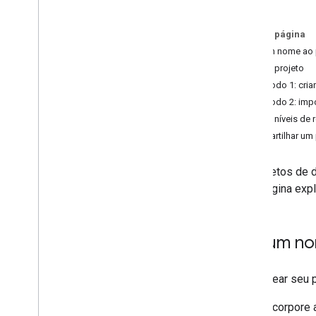
2
.
Configurar o projeto
Criar um projeto de desenvolvedor
Nesta página
Criar o Perfil da Empresa
Dar um nome ao 
Criar uma integração do caso
Criar o projeto
Verificação de VID
Método 1: cria
Configurar o branding para uma
Método 2: impo
integração do Matter
Definir níveis de 
Configurar o modo de configuração
Compartilhar um 
e as instruções de redefinição
Gestão de projetos
Os projetos de 
3
.
Configuração do dispositivo
Esta página exp
4
.
Teste
Dar um no
5
.
Teste de campo
Ao nomear seu p
6
.
OTA
Incorpore 