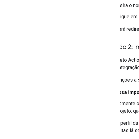
Insira o n
Clique em
Você será redir
Método 2: i
Um projeto
Acti
a uma integraçã
As restrições a
Essa impo
Somente o 
projeto, q
O perfil d
feitas lá 