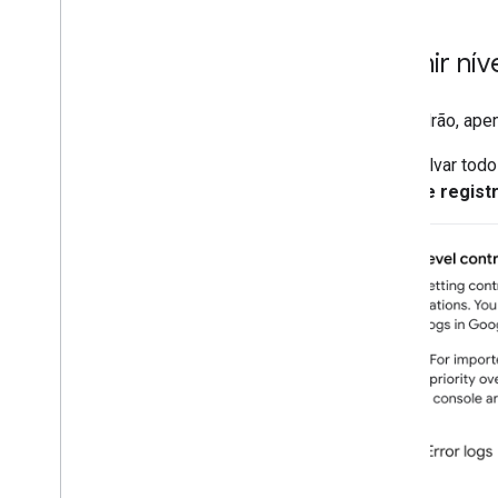
Definir nív
Por padrão, ape
Para salvar tod
nível de regist