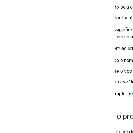
7
.
Certificação
Não seja c
8
.
Lançar
Represente
Nomes significa
Termos de Serviço do desenvolvedor
destaca em uma 
Políticas para desenvolvedores
Considere as or
Suporte
Use o nom
Use o tipo
Não use "t
Por exemplo,
a
Criar o pr
Um projeto de d