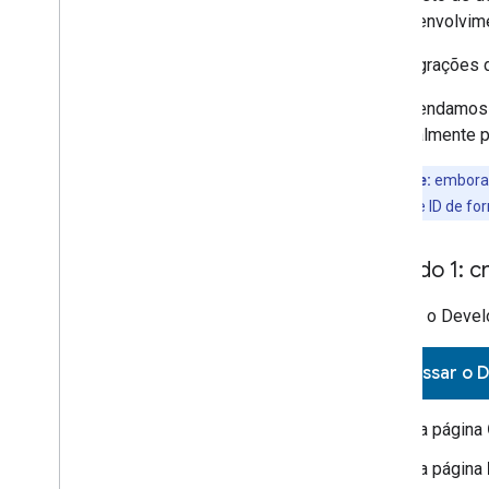
de desenvolvimen
As integrações
Recomendamos c
principalmente 
Importante:
embora o
combinação de ID de fo
Método 1: cr
Acesse o
Devel
Acessar o 
Na página
Na página