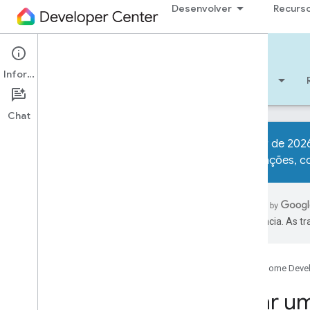
Desenvolver
Recurs
Matter
Informações
Começar
Aprendizado
Desenvolver
Chat
A partir de 2026
informações, c
Visão geral
Lista de verificação do desenvolvedor
Notas da versão
preferência. As t
Transição do Test Lab de
interoperabilidade da Alliance
Solução de problemas
Google Home Deve
1
.
Criar um dispositivo Matter
Criar u