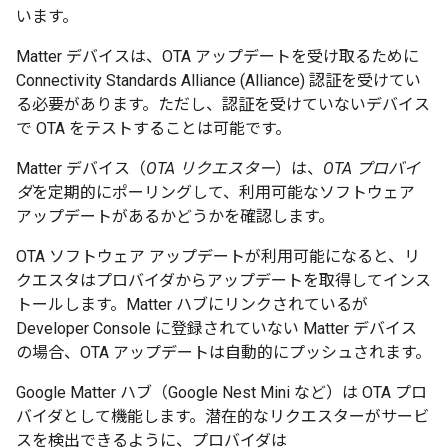
います。
Matter
デバイスは、OTA アップデートを受け取るために
Connectivity Standards Alliance (Alliance)
認証を受けてい
る必要があります。ただし、認証を受けていないデバイス
で OTA をテストすることは可能です。
Matter
デバイス（
OTA リクエスター
）は、
OTA プロバイ
ダ
を定期的にポーリングして、利用可能なソフトウェア
アップデートがあるかどうかを確認します。
OTA ソフトウェア アップデートが利用可能になると、リ
クエスタはプロバイダからアップデートを取得してインス
トールします。
Matter
ハブにリンクされているが
Developer Console
に登録されていない
Matter
デバイス
の場合、OTA アップデートは自動的にプッシュされます。
Google
Matter
ハブ（
Google Nest Mini
など）は OTA プロ
バイダとして機能します。潜在的なリクエスターがサービ
スを検出できるように、プロバイダは