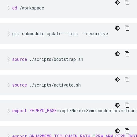
cd
/workspace
git
submodule
update
--init
--recursive
source
./scripts/bootstrap.sh
source
./scripts/activate.sh
export
ZEPHYR_BASE
=
/opt/NordicSemiconductor/nrfcon
export
GNUARMEMB_TOOLCHAIN_PATH
=
"
$PW_ARM_CIPD_INS