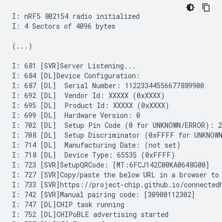
I: nRF5 802154 radio initialized

I: 4 Sectors of 4096 bytes

(...)

I: 681 [SVR]Server Listening...

I: 684 [DL]Device Configuration:

I: 687 [DL]  Serial Number: 11223344556677889900

I: 692 [DL]  Vendor Id: XXXXX (0xXXXX)

I: 695 [DL]  Product Id: XXXXX (0xXXXX)

I: 699 [DL]  Hardware Version: 0

I: 702 [DL]  Setup Pin Code (0 for UNKNOWN/ERROR): 20
I: 708 [DL]  Setup Discriminator (0xFFFF for UNKNOWN
I: 714 [DL]  Manufacturing Date: (not set)

I: 718 [DL]  Device Type: 65535 (0xFFFF)

I: 723 [SVR]SetupQRCode: [MT:6FCJ142C00KA0648G00]

I: 727 [SVR]Copy/paste the below URL in a browser to 
I: 733 [SVR]https://project-chip.github.io/connected
I: 742 [SVR]Manual pairing code: [30900112302]

I: 747 [DL]CHIP task running

I: 752 [DL]CHIPoBLE advertising started
