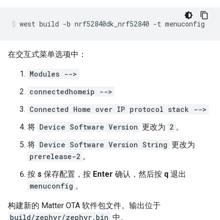
west
build
-b
nrf52840dk_nrf52840
-t
menuconfig
在交互式菜单选项中：
Modules -->
connectedhomeip -->
Connected Home over IP protocol stack -->
将
Device Software Version
更改为
2
。
将
Device Software Version String
更改为
prerelease-2
。
按
s
保存配置，按
Enter
确认，然后按
q
退出
menuconfig
。
构建新的
Matter
OTA 软件包文件。输出位于
build/zephyr/zephyr.bin
中。