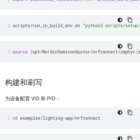
scripts/run_in_build_env.sh
"python3 scripts/setup
source
/opt/NordicSemiconductor/nrfconnect/zephyr/
构建和刷写
为设备配置 VID 和 PID：
cd
examples/lighting-app/nrfconnect