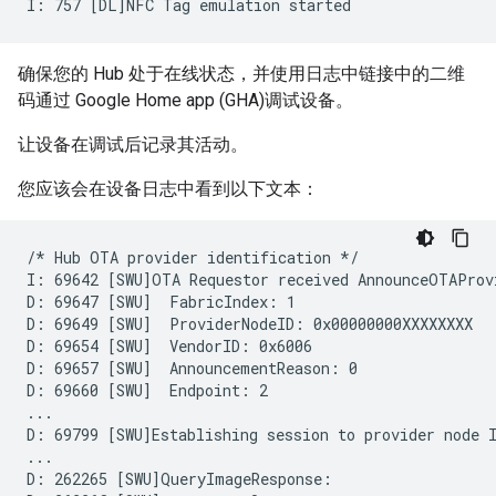
确保您的 Hub 处于在线状态，并使用日志中链接中的二维
码通过
Google Home app (GHA)
调试设备。
让设备在调试后记录其活动。
您应该会在设备日志中看到以下文本：
/* Hub OTA provider identification */

I: 69642 [SWU]OTA Requestor received AnnounceOTAProvi
D: 69647 [SWU]  FabricIndex: 1

D: 69649 [SWU]  ProviderNodeID: 0x00000000XXXXXXXX

D: 69654 [SWU]  VendorID: 0x6006

D: 69657 [SWU]  AnnouncementReason: 0

D: 69660 [SWU]  Endpoint: 2

...

D: 69799 [SWU]Establishing session to provider node I
...

D: 262265 [SWU]QueryImageResponse:
