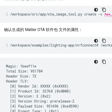
/workspace/src/app/ota_image_tool.py
create
-v
hex
确认生成的
Matter
OTA 软件包 文件的属性：
/workspace/examples/lighting-app/nrfconnect#
/work
Magic: 1beef11e

Total Size: 951784

Header Size: 72

Header TLV:

  [0] Vendor Id: XXXXX (0xXXXX)

  [1] Product Id: 32768 (0x8000)

  [2] Version: 2 (0x2)

  [3] Version String: prerelease-2

  [4] Payload Size: 951696 (0xe8590)

  [8] Digest Type: 1 (0x1)
