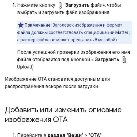
attach_file
Нажмите кнопку
Загрузить
файл», чтобы
выбрать и загрузить файл изображения.
Примечание:
Заголовок изображения и формат
файла должны соответствовать спецификации
Matter
,
а размер файла не может превышать 8 мегабайт.
После успешной проверки изображения его имя
attach_file
файла отобразится под кнопкой «
Загрузить
Upload).
Изображение OTA становится доступным для
распространения вскоре после загрузки.
Добавить или изменить описание
изображения OTA
Перейдите в
раздел "Вещи"
>
"OTA"
.