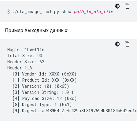
$
./ota_image_tool.py
show
path_to_ota_file
Пример выходных данных:
Magic: 1beef11e

Total Size: 90

Header Size: 62

Header TLV:

  [0] Vendor Id: XXXX (0xXX)

  [1] Product Id: XXX (0xXX)

  [2] Version: 101 (0x65)

  [3] Version String: 1.0.1

  [4] Payload Size: 12 (0xc)

  [8] Digest Type: 1 (0x1)
