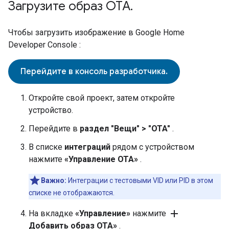
Загрузите образ OTA
.
Чтобы загрузить изображение в
Google Home
Developer Console
:
Перейдите в консоль разработчика.
Откройте свой проект, затем откройте
устройство.
Перейдите в
раздел "Вещи" > "OTA"
.
В списке
интеграций
рядом с устройством
нажмите
«Управление OTA»
.
Важно:
Интеграции с тестовыми VID или PID в этом
списке не отображаются.
add
На вкладке
«Управление»
нажмите
Добавить образ OTA»
.