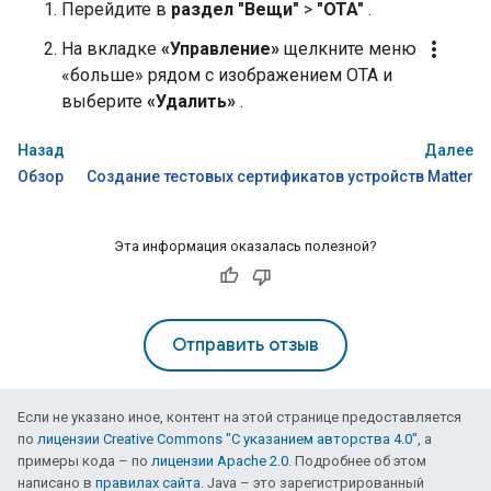
Перейдите в
раздел "Вещи"
>
"OTA"
.
more_vert
На вкладке
«Управление»
щелкните меню
«больше» рядом с изображением OTA и
выберите
«Удалить»
.
Назад
Далее
Обзор
Создание тестовых сертификатов устройств Matter
Эта информация оказалась полезной?
Отправить отзыв
Если не указано иное, контент на этой странице предоставляется
по
лицензии Creative Commons "С указанием авторства 4.0"
, а
примеры кода – по
лицензии Apache 2.0
. Подробнее об этом
написано в
правилах сайта
. Java – это зарегистрированный