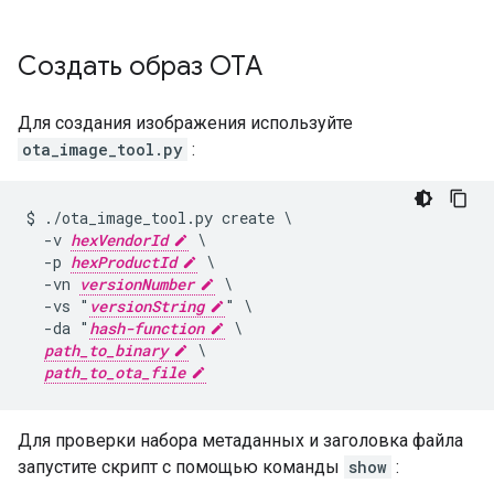
Создать образ OTA
Для создания изображения используйте
ota_image_tool.py
:
$ ./ota_image_tool.py create \

  -v 
hexVendorId
 \

  -p 
hexProductId
 \

  -vn 
versionNumber
 \

  -vs "
versionString
" \

  -da "
hash-function
 \

path_to_binary
 \

path_to_ota_file
Для проверки набора метаданных и заголовка файла
запустите скрипт с помощью команды
show
: