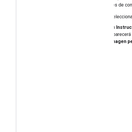
6
.
OTA
opciones de conf
Selecciona
7
.
Certificación
En
Instru
8
.
Iniciar
Aparecerá 
imagen p
Condiciones del Servicio del
Desarrollador
Políticas para Desarrolladores
Asistencia