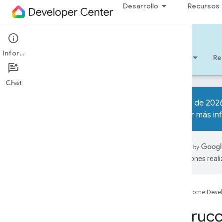
Desarrollo
Recursos
Matter
Información
Comenzar
Aprendizaje
Desarrollo
Re
Chat
A partir de 202
obtener más inf
Descripción general
Lista de tareas para desarrolladores
Notas de la versión
traducciones real
Transición del laboratorio de pruebas
de interoperabilidad de la Alianza
Solución de problemas
Google Home Deve
1
.
Cómo compilar un dispositivo
Instruc
Matter