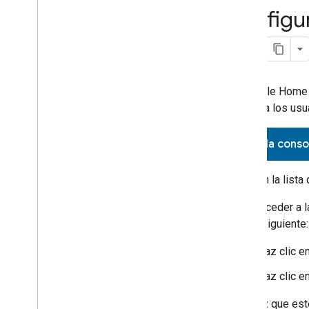
configur
2
.
Configura el proyecto
Crea un proyecto de desarrollador
Crear un perfil de la empresa
Cómo crear una integración de
Matter
El
Google Home 
Verificación de VID
ayudar a los usu
Configura el desarrollo de la marca
para una integración de Matter
Ir a la con
Instrucciones para configurar el
modo de configuración y
restablecer el dispositivo
En la lista
Administración de proyectos
Para acceder a 
3
.
Configuración del dispositivo
haz lo siguiente:
4
.
Probar
Haz clic e
Haz clic e
5
.
Prueba de campo
Una vez que est