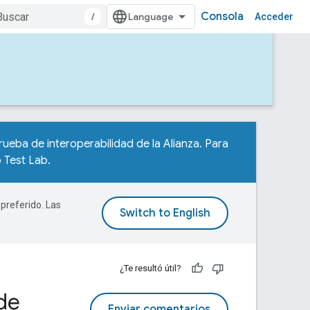
Consola
/
Acceder
rueba de interoperabilidad de la Alianza. Para
p Test Lab
.
 preferido. Las
¿Te resultó útil?
de
Enviar comentarios