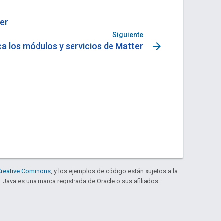
ter
Siguiente
arrow_forward
ca los módulos y servicios de Matter
e Creative Commons
, y los ejemplos de código están sujetos a la
. Java es una marca registrada de Oracle o sus afiliados.