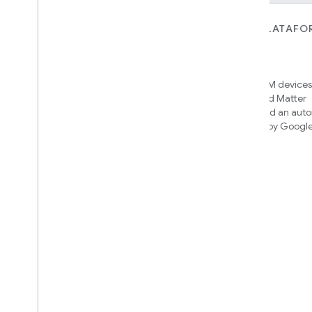
PARA DISPOSITIVOS
PARA APPS, PLATAFO
SERVICIOS
Matter
Home APIs
New IP-based smart home
connectivity protocol that enables
Access over 600M devices,
broad interoperability with many
Google Home and Matter
ecosystems
infrastructure, and an aut
engine powered by Googl
intelligence
Cloud-to-cloud
Conecta tu backend de nube con la
API de Smart Home
Descubre qué integración
compilar
We’ll recommend an integration