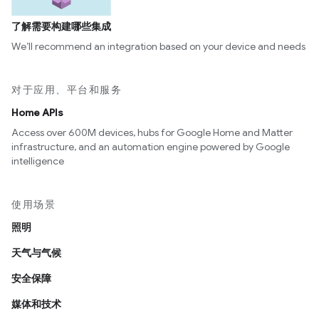
了解需要构建哪些集成
We’ll recommend an integration based on your device and needs
对于应用、平台和服务
Home APIs
Access over 600M devices, hubs for Google Home and Matter
infrastructure, and an automation engine powered by Google
intelligence
使用场景
照明
天气与气候
安全保障
媒体和技术