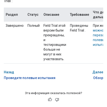
Trial
:
Что дел
Раздел
Статус
Описание
Требование
дальше
Завершено
Полный
Field Trial
этой
Проведены
При жел
версии были
Field Trial
.
можно
прекращены,
перезап
и
полевые
тестировщики
испытан
больше не
могут в них
участвовать.
Назад
Далее
Проведите полевые испытания
Обзор
Эта информация оказалась полезной?