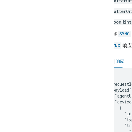
matterOr
开发者服务条款
开发者政策
matterOr
roomHint
支持
如需了解
SYNC
以下
SYNC
响应
响应
SYNC
{

  "requestI
  "payload"
    "agentU
    "device
      {

        "id
        "ty
        "tr
          "