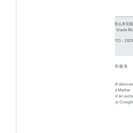
如未另行说明，那么本页
站政策
。Java 是 Orac
最后更新时间 (UTC)：2023-
对于设备
对于应用、平台和服务
Matter
Home APIs
New IP-based smart home
Access over 600M devices,
connectivity protocol that enables
Google Home and Matter
broad interoperability with many
infrastructure, and an aut
ecosystems
engine powered by Googl
intelligence
Cloud-to-cloud
使用 Smart Home API 关联您的云后
端