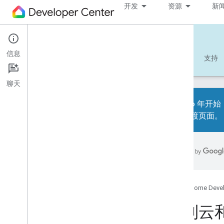
开发
资源
新
Matter
信息
开始使用
学习
开发
参考文档
支持
聊天
从 2026 年开始
Lab 过渡页面
。
概览
开发者核对清单
版本说明
联盟互操作性测试实验室过渡
问题排查
Google Home Deve
1
.
构建 Matter 设备
云到云和
支持的 Matter 设备类型