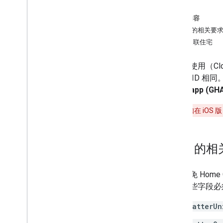
支持的 Matter 集群
云到云和 Matter 设备的重复信息删
本页内容
除
SYNC 的相关要
build 管理
自动关联住宅
2
.
项目设置
将当前使用（
Cl
使用的 ID 
3
.
设备设置
Home app (GH
4
.
测试
警告
：
已知在 iOS 
5
.
现场试验
SYNC
的相
6
.
OTA
为了避免
Home 
7
.
认证
段。这些字段必
8
.
发布
matterUn