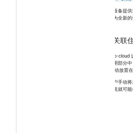
为给定设备提供
中显示为全新的
自动关联
Cloud-to-cloud
幕的专用部分中
不会 自动放置
如果用户手动将
求，系统就可能