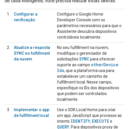
de casa inteligente, você precisa realizar estas tarefas:
1
Configurar a
Configure o
Google Home
verificação
Developer Console
com os
parâmetros necessários para que o
Assistente descubra dispositivos
controláveis localmente.
2
Atualize a resposta
No seu fulfillment na nuvem,
SYNC no fulfillment
modifique o gerenciador de
SYNC
da nuvem
solicitações
para oferecer
other
Device
suporte ao campo
Ids
, que a plataforma usa para
estabelecer um caminho de
fulfillment local. Nesse campo,
especifique os IDs dos dispositivos
que podem ser controlados
localmente.
3
Implementar o app
Use o SDK Local Home para criar
de fulfillment local
um app JavaScript que processe as
IDENTIFY
EXECUTE
intents
,
e
QUERY
. Para dispositivos proxy de