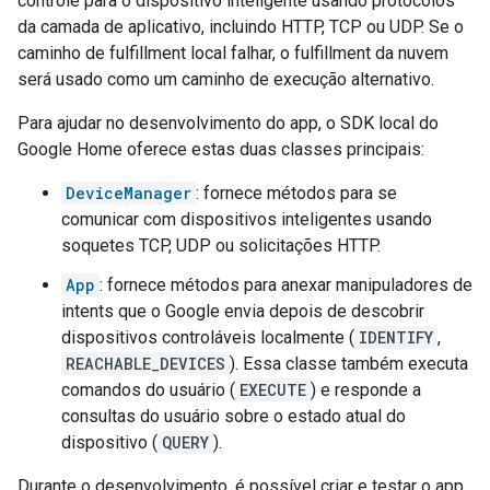
controle para o dispositivo inteligente usando protocolos
da camada de aplicativo, incluindo HTTP, TCP ou UDP. Se o
caminho de fulfillment local falhar, o fulfillment da nuvem
será usado como um caminho de execução alternativo.
Para ajudar no desenvolvimento do app, o SDK local do
Google Home oferece estas duas classes principais:
DeviceManager
: fornece métodos para se
comunicar com dispositivos inteligentes usando
soquetes TCP, UDP ou solicitações HTTP.
App
: fornece métodos para anexar manipuladores de
intents que o Google envia depois de descobrir
dispositivos controláveis localmente (
IDENTIFY
,
REACHABLE_DEVICES
). Essa classe também executa
comandos do usuário (
EXECUTE
) e responde a
consultas do usuário sobre o estado atual do
dispositivo (
QUERY
).
Durante o desenvolvimento, é possível criar e testar o app