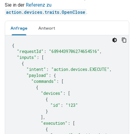
Sie in der
Referenz zu
action.devices.traits.OpenClose
.
Anfrage
Antwort
{
"requestId"
:
"6894439706274654516"
,
"inputs"
:
[
{
"intent"
:
"action.devices.EXECUTE"
,
"payload"
:
{
"commands"
:
[
{
"devices"
:
[
{
"id"
:
"123"
}
],
"execution"
:
[
{