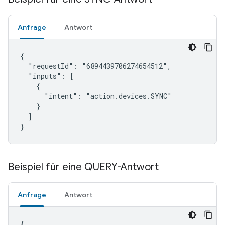
Anfrage
Antwort
{

  "requestId": "6894439706274654512",

  "inputs": [

    {

      "intent": "action.devices.SYNC"

    }

  ]

}
Beispiel für eine QUERY-Antwort
Anfrage
Antwort
{