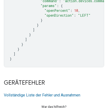
"command"
:
"action.devices.comman
"params"
:
{
"openPercent"
:
10
,
"openDirection"
:
"LEFT"
}
}
]
}
]
}
}
]
}
GERÄTEFEHLER
Vollständige Liste der Fehler und Ausnahmen
War das hilfreich?