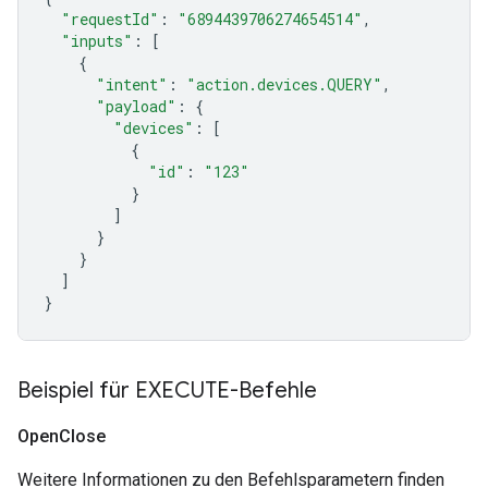
"requestId"
:
"6894439706274654514"
,
"inputs"
:
[
{
"intent"
:
"action.devices.QUERY"
,
"payload"
:
{
"devices"
:
[
{
"id"
:
"123"
}
]
}
}
]
}
Beispiel für EXECUTE-Befehle
Open
Close
Weitere Informationen zu den Befehlsparametern finden