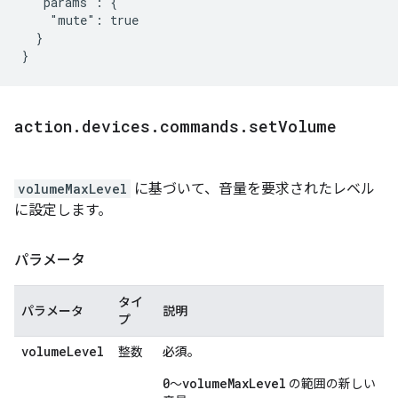
  "params": {

    "mute": true

  }

}
action
.
devices
.
commands
.
set
Volume
volumeMaxLevel
に基づいて、音量を要求されたレベル
に設定します。
パラメータ
タイ
パラメータ
説明
プ
volumeLevel
整数
必須。
0
volumeMaxLevel
～
の範囲の新しい