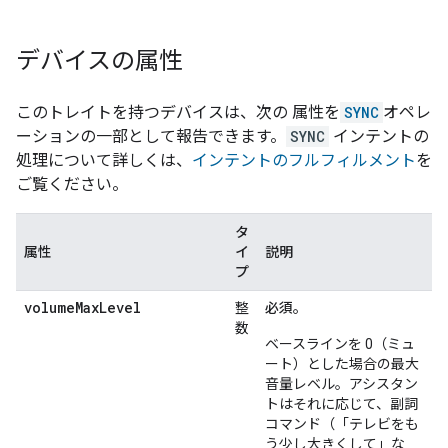
デバイスの属性
このトレイトを持つデバイスは、次の 属性を
SYNC
オペレ
ーションの一部として報告できます。
SYNC
インテントの
処理について詳しくは、
インテントのフルフィルメント
を
ご覧ください。
タ
属性
イ
説明
プ
volumeMaxLevel
整
必須。
数
ベースラインを 0（ミュ
ート）とした場合の最大
音量レベル。アシスタン
トはそれに応じて、副詞
コマンド（「テレビをも
う少し大きくして」な