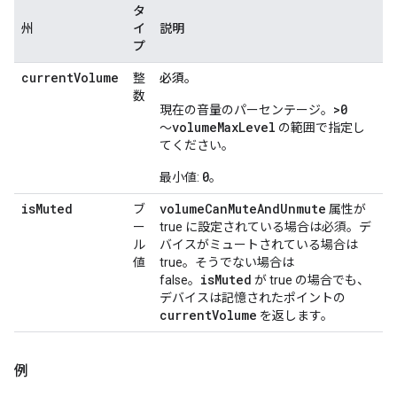
タ
州
イ
説明
プ
currentVolume
整
必須。
数
>0
現在の音量のパーセンテージ。
volumeMaxLevel
～
の範囲で指定し
てください。
0
最小値:
。
isMuted
volumeCanMuteAndUnmute
ブ
属性が
ー
true に設定されている場合は必須。デ
ル
バイスがミュートされている場合は
値
true。そうでない場合は
isMuted
false。
が true の場合でも、
デバイスは記憶されたポイントの
currentVolume
を返します。
例