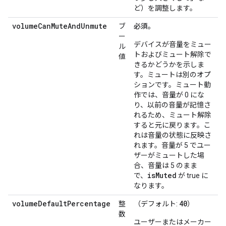
ど）を調整します。
volumeCanMuteAndUnmute
ブ
必須。
ー
デバイスが音量をミュー
ル
トおよびミュート解除で
値
きるかどうかを示しま
す。ミュートは別のオプ
ションです。ミュート動
作では、音量が 0 にな
り、以前の音量が記憶さ
れるため、ミュート解除
すると元に戻ります。こ
れは音量の状態に反映さ
れます。音量が 5 でユー
ザーがミュートした場
合、音量は 5 のまま
isMuted
で、
が true に
なります。
volumeDefaultPercentage
40
整
（デフォルト:
）
数
ユーザーまたはメーカー