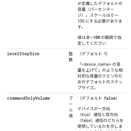
が定義したデフォルトの
音量（パーセンテー
ジ）。スケールは 0 ～
100 にする必要がありま
す。
0
100
値は
～
の範囲で指
定してください
levelStepSize
1
整
（デフォルト:
）
数
「<device_name> の音
量を上げて」のような相
対的な音量のクエリのた
めのデフォルトのステッ
プサイズ。
commandOnlyVolume
false
ブ
（デフォルト:
）
ー
デバイスが一方向
ル
（true）通信と双方向
値
（false）通信のどちらを
使用しているかを示しま