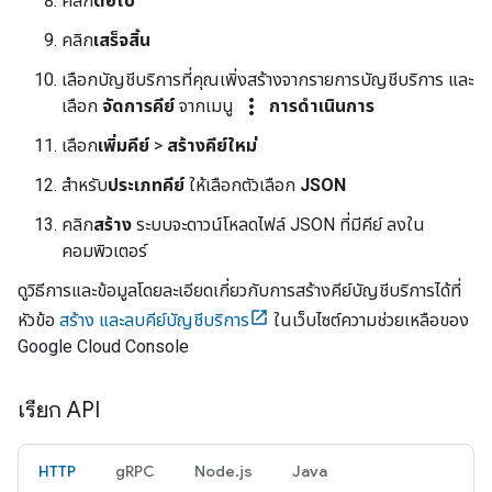
คลิก
ต่อไป
คลิก
เสร็จสิ้น
เลือกบัญชีบริการที่คุณเพิ่งสร้างจากรายการบัญชีบริการ และ
more_vert
เลือก
จัดการคีย์
จากเมนู
การดำเนินการ
เลือก
เพิ่มคีย์
>
สร้างคีย์ใหม่
สำหรับ
ประเภทคีย์
ให้เลือกตัวเลือก
JSON
คลิก
สร้าง
ระบบจะดาวน์โหลดไฟล์ JSON ที่มีคีย์ ลงใน
คอมพิวเตอร์
ดูวิธีการและข้อมูลโดยละเอียดเกี่ยวกับการสร้างคีย์บัญชีบริการได้ที่
หัวข้อ
สร้าง และลบคีย์บัญชีบริการ
ในเว็บไซต์ความช่วยเหลือของ
Google Cloud Console
เรียก API
HTTP
gRPC
Node.js
Java