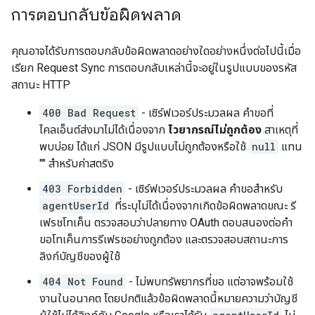
การตอบกลับข้อผิดพลาด
คุณอาจได้รับการตอบกลับข้อผิดพลาดอย่างใดอย่างหนึ่งต่อไปนี้เมื่อ
เรียก Request Sync การตอบกลับเหล่านี้จะอยู่ในรูปแบบของรหัส
สถานะ HTTP
400 Bad Request
- เซิร์ฟเวอร์ประมวลผล คำขอที่
ไคลเอ็นต์ส่งมาไม่ได้เนื่องจาก
ไวยากรณ์ไม่ถูกต้อง
สาเหตุที่
พบบ่อย ได้แก่ JSON มีรูปแบบไม่ถูกต้องหรือใช้
null
แทน
"" สำหรับค่าสตริง
403 Forbidden
- เซิร์ฟเวอร์ประมวลผล คำขอสำหรับ
agentUserId
ที่ระบุไม่ได้เนื่องจากเกิดข้อผิดพลาดขณะ รี
เฟรชโทเค็น ตรวจสอบว่าปลายทาง OAuth ตอบสนองต่อคำ
ขอโทเค็นการรีเฟรชอย่างถูกต้อง และตรวจสอบสถานะการ
ลิงก์บัญชีของผู้ใช้
404 Not Found
- ไม่พบทรัพยากรที่ขอ แต่อาจพร้อมใช้
งานในอนาคต โดยปกติแล้วข้อผิดพลาดนี้หมายความว่าบัญชี