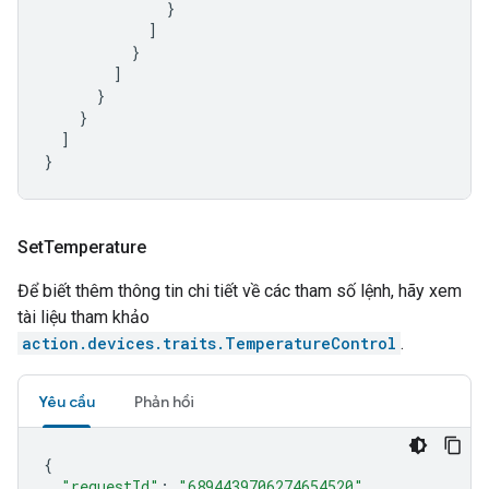
}
]
}
]
}
}
]
}
Set
Temperature
Để biết thêm thông tin chi tiết về các tham số lệnh, hãy xem
tài liệu tham khảo
action.devices.traits.TemperatureControl
.
Yêu cầu
Phản hồi
{
"requestId"
:
"6894439706274654520"
,