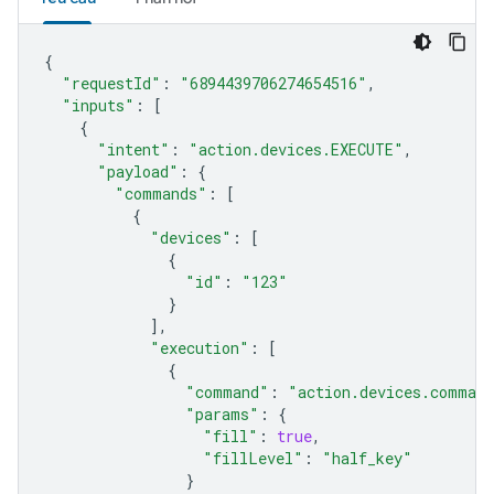
{
"requestId"
:
"6894439706274654516"
,
"inputs"
:
[
{
"intent"
:
"action.devices.EXECUTE"
,
"payload"
:
{
"commands"
:
[
{
"devices"
:
[
{
"id"
:
"123"
}
],
"execution"
:
[
{
"command"
:
"action.devices.comman
"params"
:
{
"fill"
:
true
,
"fillLevel"
:
"half_key"
}