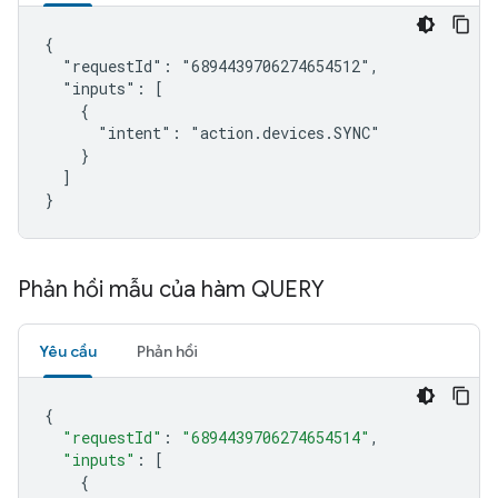
{

  "requestId": "6894439706274654512",

  "inputs": [

    {

      "intent": "action.devices.SYNC"

    }

  ]

}
Phản hồi mẫu của hàm QUERY
Yêu cầu
Phản hồi
{
"requestId"
:
"6894439706274654514"
,
"inputs"
:
[
{