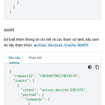
}
]
}
On
Off
Để biết thêm thông tin chi tiết về các tham số lệnh, hãy xem
tài liệu tham khảo
action.devices.traits.OnOff
.
Yêu cầu
Phản hồi
{
"requestId"
:
"6894439706274654518"
,
"inputs"
:
[
{
"intent"
:
"action.devices.EXECUTE"
,
"payload"
:
{
"commands"
:
[
{