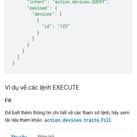
"intent"
:
"action.devices.QUERY"
,
"payload"
:
{
"devices"
:
[
{
"id"
:
"123"
}
]
}
}
]
}
Ví dụ về các lệnh EXECUTE
Fill
Để biết thêm thông tin chi tiết về các tham số lệnh, hãy xem
tài liệu tham khảo
action.devices.traits.Fill
.
Yêu cầu
Phản hồi