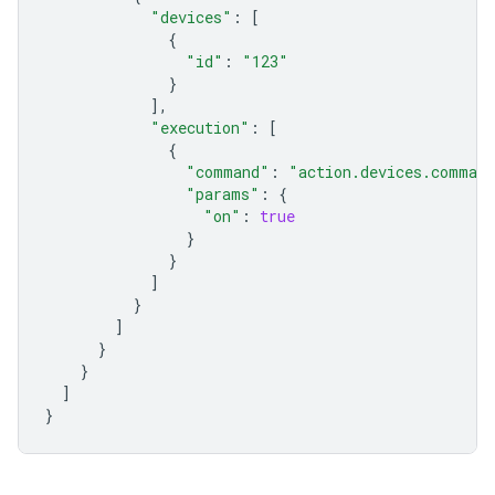
"devices"
:
[
{
"id"
:
"123"
}
],
"execution"
:
[
{
"command"
:
"action.devices.comman
"params"
:
{
"on"
:
true
}
}
]
}
]
}
}
]
}