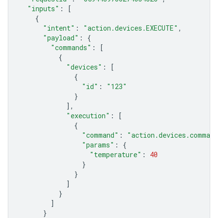
"inputs"
:
[
{
"intent"
:
"action.devices.EXECUTE"
,
"payload"
:
{
"commands"
:
[
{
"devices"
:
[
{
"id"
:
"123"
}
],
"execution"
:
[
{
"command"
:
"action.devices.comman
"params"
:
{
"temperature"
:
40
}
}
]
}
]
}