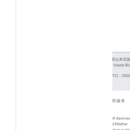
如未另行说明，那么本页
站政策
。Java 是 Orac
最后更新时间 (UTC)：2022-
对于设备
对于应用、平台和服务
Matter
Home APIs
New IP-based smart home
Access over 600M devices,
connectivity protocol that enables
Google Home and Matter
broad interoperability with many
infrastructure, and an aut