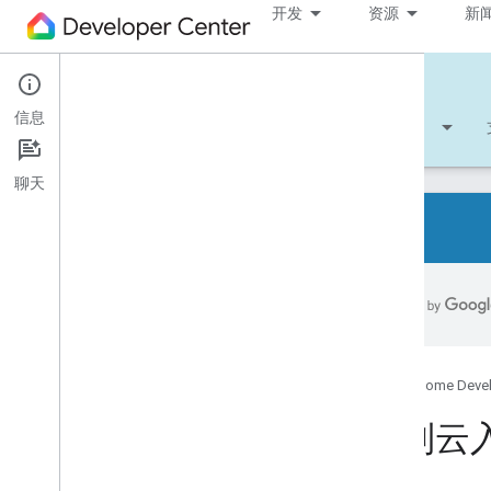
开发
资源
新
Cloud-to-cloud
信息
开始使用
学习
开发
参考文档
聊天
概览
支持的设备类型
开发者核对清单
版本说明
Google Home Deve
智能家居 Action 迁移概览
云到云
Codelab 使用入门
将智能家居设备关联到 Google 助理