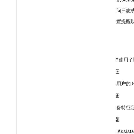
访问日志
设置提醒
定义
本文档中使用了
身份验证
将用户的 
设备特征
设备特征
设备类型
让
Assista