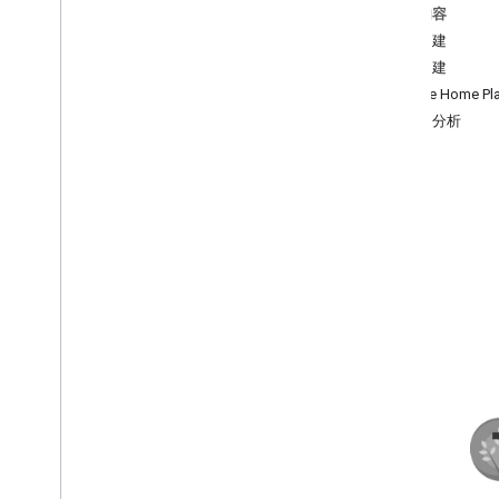
优化您的智能家居 Action 并增强其安全
本页内容
性
为何构建
如何构建
1
.
项目和身份验证设置
Google Home Pl
调试和分析
2
.
intent 执行方式
定义
3
.
测试
4
.
数据分析
5
.
增强功能
6
.
认证和发布
开发者服务条款
开发者政策
支持