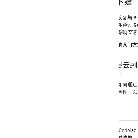
如何构建
如需将设备与
As
言），并通过
G
方式服务响应请
最简单的入门方法
增强云到
50 分钟
了解如何通过
其安全性，以
学习完 Codel
发者核对清单
，