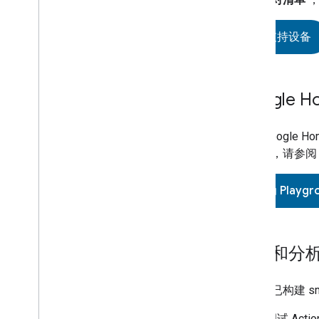
受支持设备
Google H
使用
Google Ho
解详情，请参
启动 Playgr
调试和分
如果您已构建
s
调试 Act