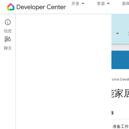
开发
资源
新
Cloud-to-cloud
信息
开始使用
学习
开发
参考文档
聊天
云到云的入门指南
Google Home Deve
Home Graph
设备类型和特征
智能家
intent
履行情况
关联账号
本页内容
Codelab
1. 准备工作