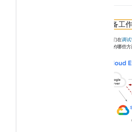
1
.
准备工
正如我们在
调试
Action 的