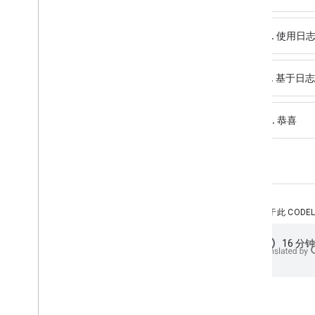
将智能家居设备关联到 Google 助理
优化您的智能家居 Action 并增强其安全
性
2. 使用日
调试智能家居设备
智能家居基于日志的指标
3. 基于日
监控智能家居服务中断
Google Home Vitals 信息中心
Local Home SDK
4. 恭喜
所有 Codelab
用户功能
触控
时间安排
关于此 CODEL
控制台概念
schedule
16 分钟
控制台状态