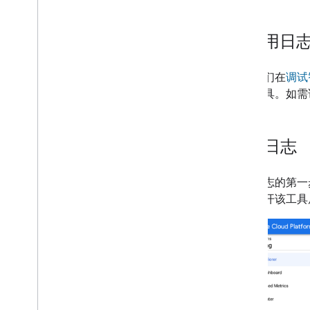
2
.
使用日
正如我们在
调试智
分析工具。如需
访问日志
访问日志的第一
器
。打开该工具