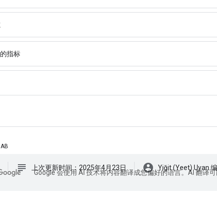
志
志的指标
AB
subject
account_circle
上次更新时间：2025年4月23日
Yiğit (Yeet) Uyan
Google 会使用 AI 技术将内容翻译成您偏好的语言。AI 翻