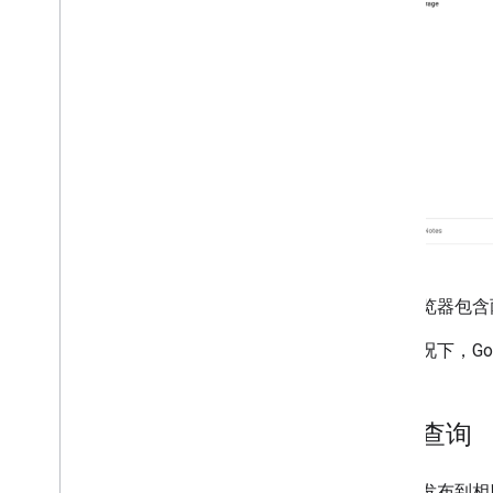
日志浏览器包含
默认情况下，G
编写查询
日志将发布到相