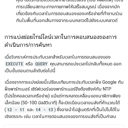
การเปลี่ยนสถานะทางกายภาพให้เสร็จสมบูรณ์ เนื่องจากมัก
เกี่ยวข้องกับเวลาในการตอบสนองของเครือข่ายที่ทำงานร่วม
กันในพื้นที่นอกเส้นทางจากระบบคลาวด์ไปยังระบบคลาวด์
การแบ่งย่อยไทม์ไลน์เวลาในการตอบสนองของการ
ดำเนินการ
/
การค้นหา
เมื่อวิเคราะห์การประทับเวลาสำหรับเวลาในการตอบสนองของ
EXECUTE
หรือ
QUERY
คุณสามารถแบ่งเวลาไปกลับทั้งหมด ออก
เป็นขั้นตอนตามลำดับต่อไปนี้
เนื่องจากการแบ่งย่อยนี้เปรียบเทียบการประทับเวลาฝั่ง Google กับ
ฝั่งพาร์ทเนอร์ เซิร์ฟเวอร์ของพาร์ทเนอร์จึงต้องซิงค์กับ NTP
(โปรโตคอลเวลาเครือข่าย) แม้แต่การคลาดเคลื่อนของนาฬิกาเพียง
เล็กน้อย (50-100 มิลลิวินาที) ก็จะบิดเบือนเวลาขนส่งที่คำนวณได้
(
t2 - t1
และ
t4 - t3
) ซึ่งอาจนำไปสู่เมตริกที่เป็นไปไม่ได้ใน
เชิงตรรกะ เช่น เวลาในการตอบสนองของการขนส่งที่เป็นค่าลบ