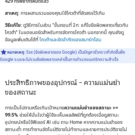
429 ทรัพยากรหมดแล้ว
สาเหตุ:
การผสานรวมของคุณใช้โควต้าที่จัดสรรไว้เกิน
วิธีแก้ไข:
ดูวิธีการในส่วน "ขั้นตอนที่ 2ก: แก้ไขข้อผิดพลาดเกี่ยวกับ
โควต้า" ในแดชบอร์ดสำหรับการจัดการโควต้า นอกจากนี้ คุณยังดู
ข้อมูลเพิ่มเติมได้ที่
โควต้าและขีดจำกัดของสมาร์ทโฮม
หมายเหตุ:
5xx (ข้อผิดพลาดของ Google) เป็นปัญหาชั่วคราวที่เกิดขึ้นฝั่ง
Google ระบบจะไม่รวมข้อผิดพลาดเหล่านี้ในการคำนวณเมตริกความสำเร็จ
ประสิทธิภาพของอุปกรณ์ - ความแม่นยำ
ของสถานะ
การเป็นไปตามหรือเกินเป้าหมาย
ความแม่นยำของสถานะ >=
99.5%
ช่วยให้มั่นใจว่าผู้ใช้จะเห็นผลลัพธ์ที่ถูกต้องเมื่อดูสถานะ
อุปกรณ์หรือใช้ฟีเจอร์ AI เช่น ถาม Home หากความแม่นยำของ
สถานะต่ำ การทำงานอัตโนมัติอาจไม่ทำงานและรายการประวัติอาจไม่