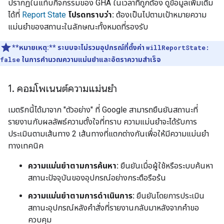
ปรากฏในแท็บกิจกรรมของ
GHA
ในเวลาที่ถูกต้อง ดูข้อมูลเพิ่มเติม
ได้ที่
Report State
โปรดทราบว่า:
ต้องเป็นไปตามเป้าหมายความ
แม่นยำของสถานะในลักษณะทั้งหมดที่รองรับ
**หมายเหตุ:**
ระบบจะไม่รวมอุปกรณ์ที่ตั้งค่า
willReportState:
false
ในการคำนวณความแม่นยำและอัตราความสำเร็จ
1
.
คอมโพเนนต์ความแม่นยำ
เมตริกนี้ได้มาจาก "ตัวอย่าง" ที่ Google สามารถยืนยันสถานะที่
รายงานกับผลลัพธ์ความตั้งใจที่ทราบ ความแม่นยำจะได้รับการ
ประเมินตามเส้นทาง 2 เส้นทางที่แตกต่างกันเพื่อให้มีความแม่นยำ
ทางเทคนิค
ความแม่นยำตามการค้นหา:
ยืนยันเมื่อผู้ใช้หรือระบบค้นหา
สถานะปัจจุบันของอุปกรณ์อย่างกระตือรือร้น
ความแม่นยำตามการดำเนินการ:
ยืนยันโดยการประเมิน
สถานะอุปกรณ์หลังคำสั่งที่รายงานกลับมาหลังจากคำขอ
ควบคุม