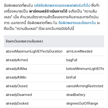
ข้อผิดพลาดที่พบใน
รหัสข้อผิดพลาดของแพลตฟอร์มทั่วไป
ซึ่งทำ
เครื่องหมายเป็น
พาร์ทเนอร์ดำเนินการได้
จะถือเป็น "ความล้ม
เหลว" เมื่อ คำนวณอัตราความสำเร็จของการค้นหาและการดำเนิน
การ นอกจากนี้ ข้อผิดพลาดที่พบ ใน
ข้อผิดพลาดและข้อยกเว้น
จะ
ถือเป็น "ความล้มเหลว" ด้วย ยกเว้นกรณีต่อไปนี้
ข้อยกเว้นของความล้มเหลว
aboveMaximumLightEffectsDuration
armLevelNeeded
alreadyArmed
bagFull
alreadyAtMax
belowMinimumLightEffects
alreadyAtMin
binFull
alreadyClosed
cancelArmingRestricted
alreadyDisarmed
deadBattery
alreadyDocked
degreesOutOfRange