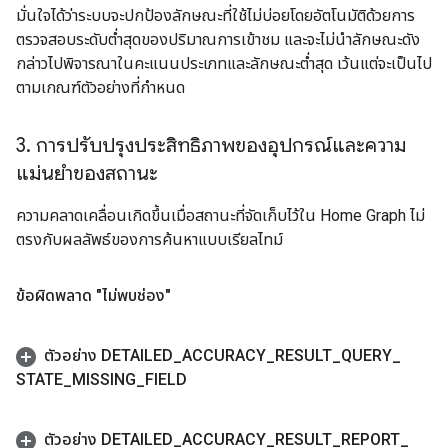
มั่นใจได้ว่าระบบจะปกป้องลักษณะที่ใช้ไม่บ่อยโดยอัตโนมัติด้วยการ
ตรวจสอบระดับต่ำสุดของปริมาณการเข้าชม และจะไม่นำลักษณะดัง
กล่าวไปพิจารณาในคะแนนประเภทและลักษณะต่ำสุด เว้นแต่จะเป็นไป
ตามเกณฑ์ตัวอย่างที่กำหนด
3
.
การปรับปรุงประสิทธิภาพของอุปกรณ์และความ
แม่นยำของสถานะ
ความคลาดเคลื่อนเกิดขึ้นเมื่อสถานะที่จัดเก็บไว้ใน Home Graph ไม่
ตรงกับผลลัพธ์ของการค้นหาแบบเรียลไทม์
ข้อผิดพลาด "ไม่พบช่อง"
ตัวอย่าง DETAILED
_
ACCURACY
_
RESULT
_
QUERY
_
STATE
_
MISSING
_
FIELD
ตัวอย่าง DETAILED
_
ACCURACY
_
RESULT
_
REPORT
_