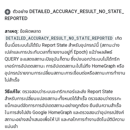
ตัวอย่าง DETAILED
_
ACCURACY
_
RESULT
_
NO
_
STATE
_
REPORTED
สาเหตุ:
ข้อผิดพลาด
DETAILED_ACCURACY_RESULT_NO_STATE_REPORTED
เกิด
ขึ้นเมื่อระบบไม่ได้รับ Report State สำหรับอุปกรณ์นี้ (สถานะว่าง
เปล่าและการประทับเวลาที่รายงานอยู่ที่ Epoch) แม้ว่าผลลัพธ์
QUERY จะแสดงสถานะปัจจุบันก็ตาม ซึ่งบ่งบอกว่าระบบไม่ได้ทริก
เกอร์การอัปเดตสถานะ การอัปเดตสถานะไปไม่ถึง HomeGraph หรือ
อุปกรณ์รายงานการเปลี่ยนสถานะการเชื่อมต่อหรือสถานะการทำงาน
ไม่สำเร็จ
วิธีแก้ไข:
ตรวจสอบว่าระบบจะทริกเกอร์และส่ง Report State
สำหรับการเปลี่ยนแปลงสถานะทั้งหมดได้สำเร็จ ตรวจสอบว่าตรรกะ
แบ็กเอนด์จัดการการอัปเดตสถานะอย่างถูกต้อง ยืนยันความสำเร็จ
ในการส่งไปยัง Google HomeGraph และตรวจสอบว่าอุปกรณ์ซิงค์
สถานะอย่างสม่ำเสมอเพื่อให้ UI และกลไกการทำงานอัตโนมัติมีความ
แม่นยำ