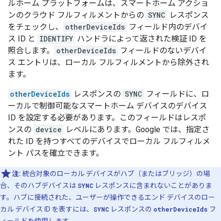
ルホーム プラットフォームは、スマートホーム アクショ
ンのクラウド フルフィルメントからの
SYNC
レスポンス
をチェックし、
otherDeviceIds
フィールド内のデバイ
ス ID と
IDENTIFY
ハンドラによって返された検証 ID を
照合します。
otherDeviceIds
フィールドのないデバイ
ス エントリは、ローカル フルフィルメントから除外され
ます。
otherDeviceIds
レスポンスの
SYNC
フィールドに、ロ
ーカルで制御可能なスマートホーム デバイスのデバイス
ID を設定する必要があります。このフィールドはレスポ
ンスの
device
レベルにあります。Google では、指定さ
れた ID を持つすべてのデバイスでローカル フルフィルメ
ント パスを確立できます。
注:
統合対象のローカル デバイスがハブ（またはブリッジ）の場
合、そのハブデバイスは
SYNC
レスポンスに含まれないことがありま
す。ハブに接続された、ユーザーが操作できるエンド デバイスのロー
カル デバイス ID を表すには、
SYNC
レスポンスの
otherDeviceIds
フ