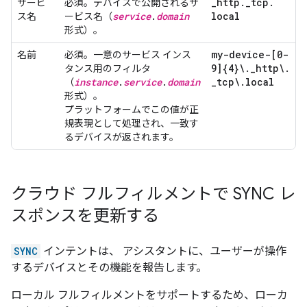
_
http
.
_
tcp
.
サービ
必須。デバイスで公開されるサ
service
.
domain
local
ス名
ービス名（
形式）。
my-device-[0-
名前
必須。一意のサービス インス
9]{4}\
.
_
http\
.
タンス用のフィルタ
instance
.
service
.
domain
_
tcp\
.
local
（
形式）。
プラットフォームでこの値が正
規表現として処理され、一致す
るデバイスが返されます。
クラウド フルフィルメントで SYNC レ
スポンスを更新する
SYNC
インテントは、 アシスタントに、ユーザーが操作
するデバイスとその機能を報告します。
ローカル フルフィルメントをサポートするため、ローカ