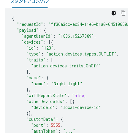
スタンドアロン/ハブ
{
"requestId"
:
"ff36a3cc-ec34-11e6-b1a0-64510650ab
"payload"
:
{
"agentUserId"
:
"1836.15267389"
,
"devices"
:
[{
"id"
:
"123"
,
"type"
:
"action.devices.types.OUTLET"
,
"traits"
:
[
"action.devices.traits.OnOff"
],
"name"
:
{
"name"
:
"Night light"
},
"willReportState"
:
false
,
"otherDeviceIds"
:
[{
"deviceId"
:
"local-device-id"
}],
"customData"
:
{
"port"
:
5555
,
"authToken"
:
"..."