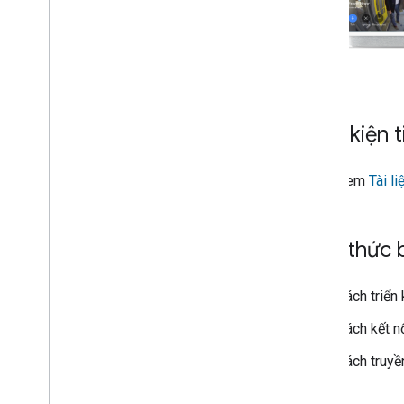
Điều kiện 
Xem
Tài l
Kiến thức 
Cách triển
Cách kết n
Cách truyề