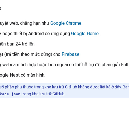
ó
duyệt web, chẳng hạn như
Google Chrome
.
OS hoặc thiết bị Android có ứng dụng
Google Home
.
ên bản 24 trở lên.
oạt (trả tiền theo mức dùng) cho
Firebase
.
bị webcam tích hợp hoặc bên ngoài có thể hỗ trợ độ phân giải Full
oogle Nest có màn hình.
 số phần phụ thuộc trong kho lưu trữ GitHub không được liệt kê ở đây. B
kage.json
trong kho lưu trữ GitHub.