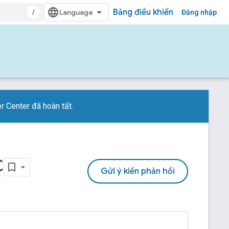
Bảng điều khiển
/
Đăng nhập
 Center đã hoàn tất.
C
Gửi ý kiến phản hồi