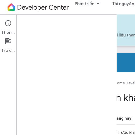
Phát triển
Tài nguyên
Cloud-to-cloud
Thông tin
Bắt đầu
Học tập
Phát triển
Tài liệu th
Trò chuyện
Tổng quan
Google Home Deve
Các loại thiết bị được hỗ trợ
Danh sách kiểm tra dành cho nhà phát
Triển k
triển
Ghi chú phát hành
Tổng quan về việc di chuyển Hành động
trong nhà thông minh
Trên trang này
Bắt đầu tham gia lớp học lập trình
1. Trước kh