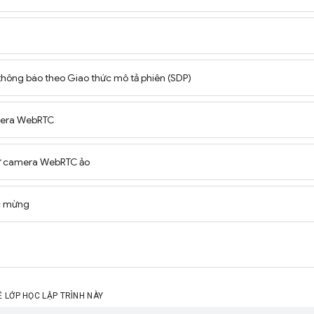
 thông báo theo Giao thức mô tả phiên (SDP)
mera WebRTC
hử camera WebRTC ảo
c mừng
Ề LỚP HỌC LẬP TRÌNH NÀY