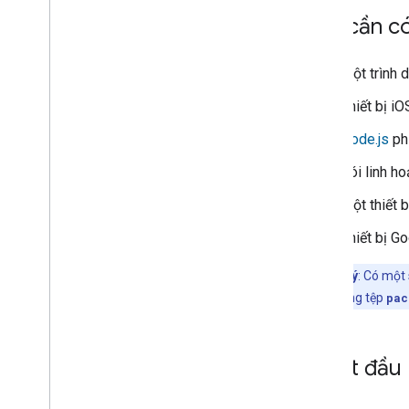
Bạn cần c
Một trình 
Thiết bị i
Node.js
phi
Gói linh h
Một thiết 
Thiết bị G
Lưu ý
: Có một
định trong tệp
pac
2
.
Bắt đầu