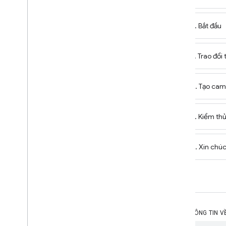
Kết nối các thiết bị nhà thông minh với
Trợ lý Google
Cải thiện và bảo vệ Hành động thông
2. Bắt đầu
minh trong nhà của bạn
3. Trao đổi
1
.
Thiết lập dự án và xác thực
2
.
Thực hiện ý định
4. Tạo ca
3
.
Thử nghiệm
5. Kiểm t
4
.
Số liệu phân tích
6. Xin chú
5
.
Các tính năng nâng cao
6
.
Chứng nhận và ra mắt
Điều khoản dịch vụ của nhà phát triển
THÔNG TIN V
Chính sách dành cho nhà phát triển