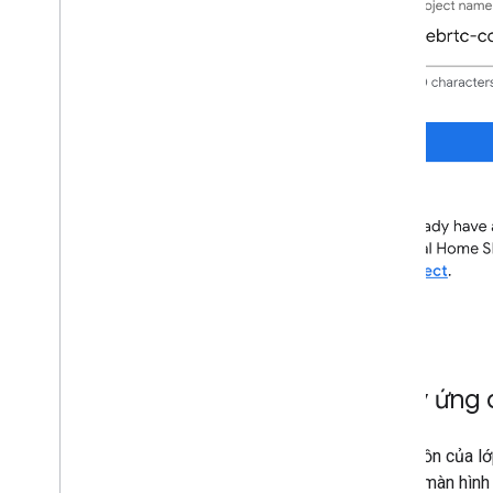
Chạy ứng
Mã nguồn của lớ
thiết bị màn hìn