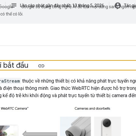
subject
account_circle
t
Lần cập nhật gần đây nhất: 13 tháng 5, 2026
Tác gi
Google sử dụng công nghệ AI để dịch nội dung sang ngôn ngữ
có thể có lỗi.
i bắt đầu
raStream
thuộc về những thiết bị có khả năng phát trực tuyến ng
à điện thoại thông minh. Giao thức WebRTC hiện được hỗ trợ tro
 kể độ trễ khi khởi động và phát trực tuyến từ thiết bị camera đến