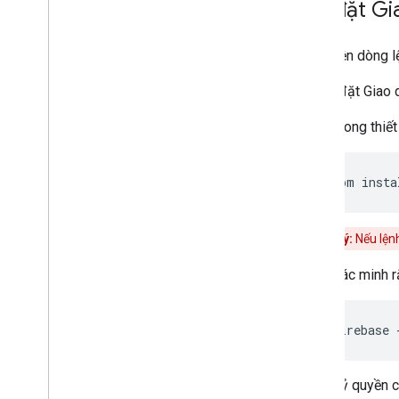
Cài đặt Gi
Giao diện dòng l
Để cài đặt Giao 
Trong thiết
Lưu ý:
Nếu lện
Xác minh r
Uỷ quyền c