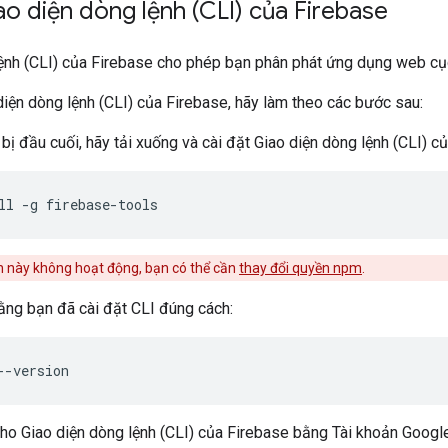
ao diện dòng lệnh (CLI) của Firebase
ệnh (CLI) của Firebase cho phép bạn phân phát ứng dụng web cục
diện dòng lệnh (CLI) của Firebase, hãy làm theo các bước sau:
 bị đầu cuối, hãy tải xuống và cài đặt Giao diện dòng lệnh (CLI) c
h này không hoạt động, bạn có thể cần
thay đổi quyền npm
.
ằng bạn đã cài đặt CLI đúng cách:
ho Giao diện dòng lệnh (CLI) của Firebase bằng Tài khoản Googl