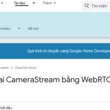
Tài liệu
Thêm
am khảo
Hỗ trợ
Quá trình di chuyển sang Google Home Developer
lopers
Cloud-to-cloud
hai Camera
Stream bằng Web
RT
i bắt đầu