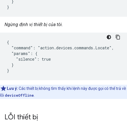
  }

}
Ngừng định vị thiết bị của tôi.
{

  "command": "action.devices.commands.Locate",

  "params": {

    "silence": true

  }

}
Lưu ý:
Các thiết bị không tìm thấy khi lệnh này được gọi có thể trả về
lỗi
deviceOffline
.
LỖI thiết bị