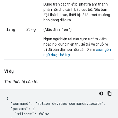
Dùng trên các thiết bị phát ra âm thanh
phản hồi cho cảnh báo cục bộ. Nếu bạn
đặt thành true, thiết bị sẽ tắt mọi chuông
báo đang diễn ra.
lang
"en"
String
(Mặc định:
)
Ngôn ngữ hiện tại của cụm từ tìm kiếm
hoặc nội dung hiển thị, để trả về chuỗi vị
trí đã bản địa hoá nếu cần. Xem
các ngôn
ngữ được hỗ trợ
.
Ví dụ
Tìm thiết bị của tôi.
{

  "command": "action.devices.commands.Locate",

  "params": {

    "silence": false
