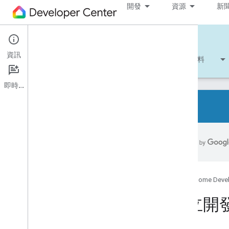
開發
資源
新
Cloud-to-cloud
資訊
開始使用
瞭解詳情
開發
參考資料
即時通訊
總覽
支援的裝置類型
開發人員檢查清單
版本資訊
Google Home Deve
智慧型住宅動作遷移總覽
建立開
開始使用程式碼研究室
將智慧住宅裝置連結至 Google 助理