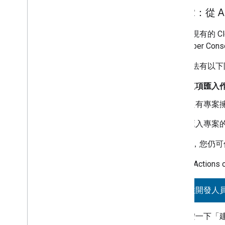
方法 2：從 A
如要為現有的
Cl
Developer Cons
這個方法有以下
這項匯入
只有專案
匯入專案
匯入後，您仍可
如要從
Actions 
前往開發人
按一下「