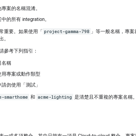
他專案的名稱混淆。
的所有 integration。
常重要。如果使用「
project-gamma-798
」等一般名稱，專案
出。
請參考下列指引：
司名稱
使用專案或動作類型
中請勿使用「測試」
e-smarthome
和
acme-lighting
是清楚且不重複的專案名稱
表一或多項整合，其中只能有一項是
Cloud-to-cloud
整合。專案