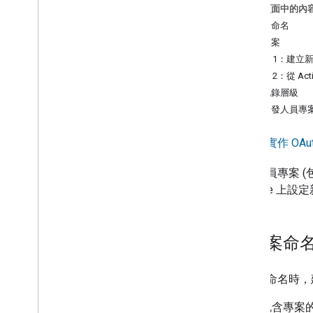
強化智慧住宅動作
這個頁面中的內
為專案命名
1
.
專案與驗證設定
建立專案
導入 OAuth 2
.
0 伺服器
方法 1：建立
建立雲端到雲端專案
方法 2：從 Act
建立公司資料
設定記錄層級
建立雲端對雲端整合
共用開發人員專
應用程式翻轉 (選用)
專案管理
建議您
實作 OAu
2
.
意圖執行要求
開發人員專案 (
Console
上設定
3
.
測試
4
.
數據分析
為專案命
5
.
強化項目
為專案命名時，
6
.
認證和推出
包含專案