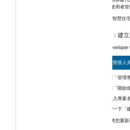
許其他使用者管
Google 智
方法 1：建
前往
Developer
前往開發人
在「管理
在「開始
輸入專案
按一下「
系統會將您重新