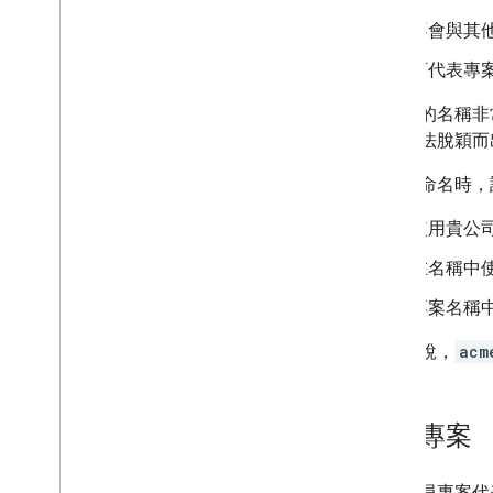
不會與其
開發人員服務條款
開發人員政策
可代表專案中
有意義的名稱非
支援
中，無法脫穎而
為專案命名時，
使用貴公
在名稱中
專案名稱
舉例來說，
acm
建立專案
開發人員專案代