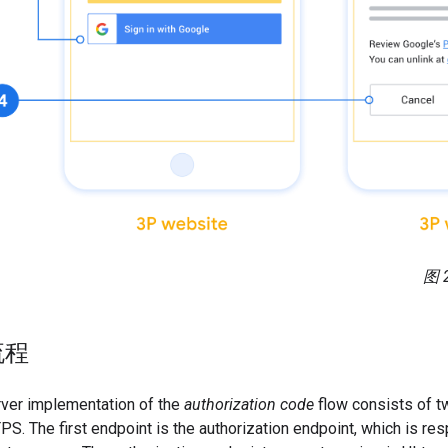
图 2
流程
rver implementation of the
authorization code
flow consists of t
PS. The first endpoint is the authorization endpoint, which is res