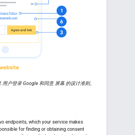
.
用户登录 Google 和同意 屏幕 的设计准则。
wo endpoints, which your service makes
ponsible for finding or obtaining consent