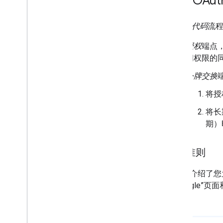
通过 OAut
6
.
认证和发布
开发者服务条款
在
授权代码
流
开发者政策
授权
端点
问权限的
支持
令牌交换
将授
将长
期）
设计准则
本部分介绍了您为
录 Google