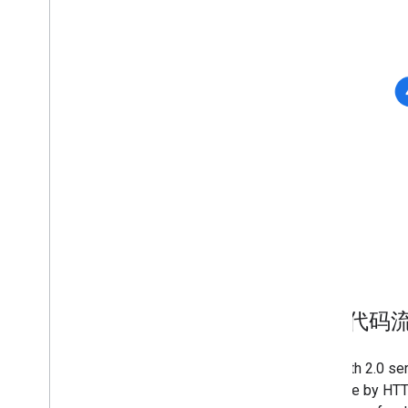
授权代码
An OAuth 2.0 se
available by HTT