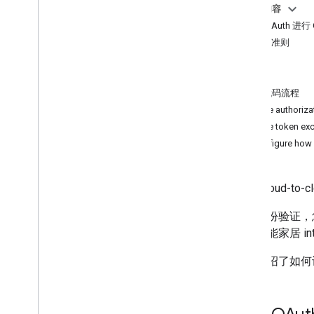
优化您的智能家居 Action 并增强其安全
本页内容
性
通过 OAuth 进行
设计准则
1
.
项目和身份验证设置
要求
实现 OAuth 2
.
0 服务器
建议
创建云到云项目
授权代码流程
创建公司资料
Handle authoriza
创建云到云集成
Handle token ex
应用快速关联（可选）
Configure how 
项目管理
2
.
intent 执行方式
每个
Cloud-to-c
3
.
测试
通过身份验证，
收到智能家居 in
4
.
数据分析
本页介绍了如何设置
5
.
增强功能