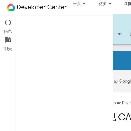
开发
资源
新
Cloud-to-cloud
信息
开始使用
学习
开发
参考文档
聊天
概览
支持的设备类型
开发者核对清单
版本说明
Google Home Deve
智能家居 Action 迁移概览
实现 OAu
Codelab 使用入门
将智能家居设备关联到 Google 助理