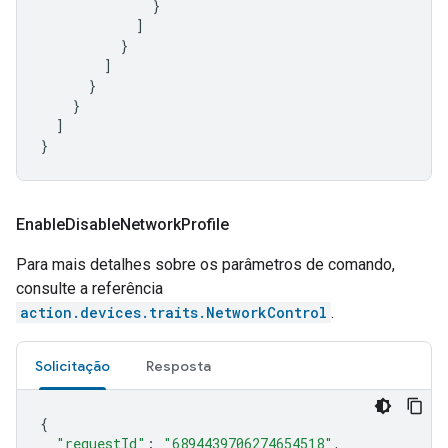
}
]
}
]
}
}
]
}
Enable
Disable
Network
Profile
Para mais detalhes sobre os parâmetros de comando,
consulte a referência
action.devices.traits.NetworkControl
.
Solicitação
Resposta
{
"requestId"
:
"6894439706274654518"
,