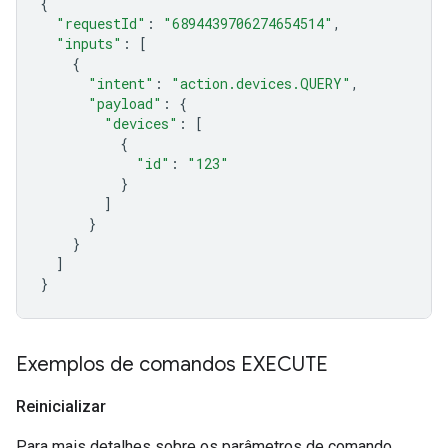
{
"requestId"
:
"6894439706274654514"
,
"inputs"
:
[
{
"intent"
:
"action.devices.QUERY"
,
"payload"
:
{
"devices"
:
[
{
"id"
:
"123"
}
]
}
}
]
}
Exemplos de comandos EXECUTE
Reinicializar
Para mais detalhes sobre os parâmetros de comando,