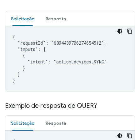
Solicitação
Resposta
{

  "requestId": "6894439706274654512",

  "inputs": [

    {

      "intent": "action.devices.SYNC"

    }

  ]

}
Exemplo de resposta de QUERY
Solicitação
Resposta