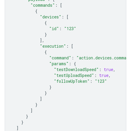
"commands"
:
[
{
"devices"
:
[
{
"id"
:
"123"
}
],
"execution"
:
[
{
"command"
:
"action.devices.command
"params"
:
{
"testDownloadSpeed"
:
true
,
"testUploadSpeed"
:
true
,
"followUpToken"
:
"123"
}
}
]
}
]
}
}
]