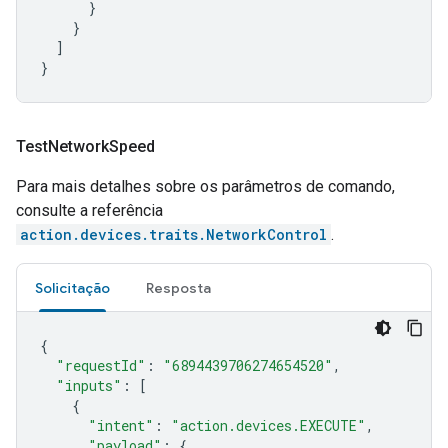
}
}
]
}
Test
Network
Speed
Para mais detalhes sobre os parâmetros de comando,
consulte a referência
action.devices.traits.NetworkControl
.
Solicitação
Resposta
{
"requestId"
:
"6894439706274654520"
,
"inputs"
:
[
{
"intent"
:
"action.devices.EXECUTE"
,
"payload"
:
{