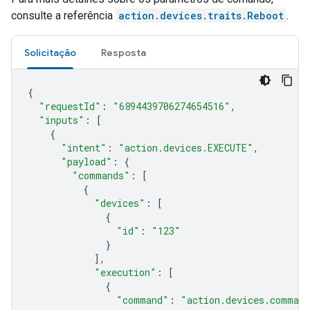
consulte a referência
action.devices.traits.Reboot
.
Solicitação
Resposta
{
"requestId"
:
"6894439706274654516"
,
"inputs"
:
[
{
"intent"
:
"action.devices.EXECUTE"
,
"payload"
:
{
"commands"
:
[
{
"devices"
:
[
{
"id"
:
"123"
}
],
"execution"
:
[
{
"command"
:
"action.devices.command