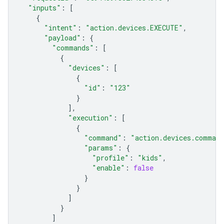
"inputs"
:
[
{
"intent"
:
"action.devices.EXECUTE"
,
"payload"
:
{
"commands"
:
[
{
"devices"
:
[
{
"id"
:
"123"
}
],
"execution"
:
[
{
"command"
:
"action.devices.command
"params"
:
{
"profile"
:
"kids"
,
"enable"
:
false
}
}
]
}
]