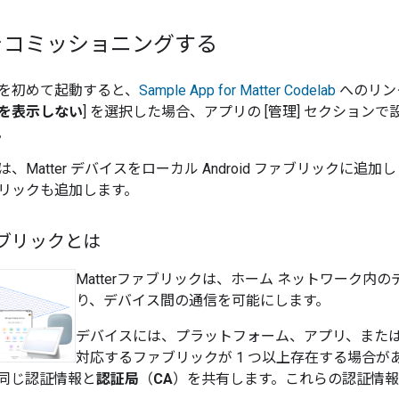
をコミッショニングする
を初めて起動すると、
Sample App for Matter
Codelab
へのリン
を表示しない
] を選択した場合、アプリの [管理] セクショ
。
は、
Matter
デバイスをローカル Android ファブリックに追
リックも追加します。
ファブリックとは
Matter
ファブリックは、ホーム ネットワーク内の
り、デバイス間の通信を可能にします。
デバイスには、プラットフォーム、アプリ、また
対応するファブリックが 1 つ以上存在する場合があ
同じ認証情報と
認証局
（
CA
）を共有します。これらの認証情