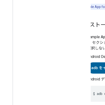
重要:
Sample App fo
インスト
Sample Ap
ト セクシ
選択しな
Androi
adb 
Android
$ adb 