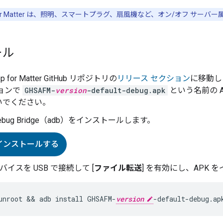
r Matter
は、照明、スマートプラグ、扇風機など、オン/オフ サーバー
ール
p for Matter
GitHub リポジトリの
リリース セクション
に移動し
ョンで
GHSAFM-
version
-default-debug.apk
という名前の A
いでください。
d Debug Bridge（adb）をインストールします。
をインストールする
 デバイスを USB で接続して [
ファイル転送
] を有効にし、APK
unroot && adb install GHSAFM-
version