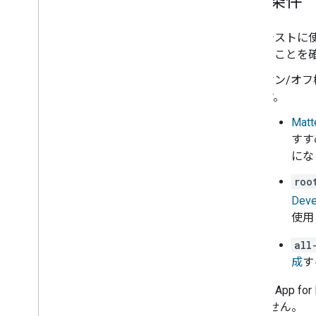
前提条件
テストに使
ることを
オン/オ
す。
Matt
すす
にな
roo
Deve
使用
all
成
す
Sample App for 
ありません。