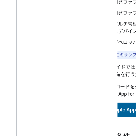
開発ファ
開発ファ
マルチ管
たデバイ
デベロッパ
注:
現在、このサンプ
このガイドでは
御、共有を行う
ソースコードを
Sample App for 
Sample App