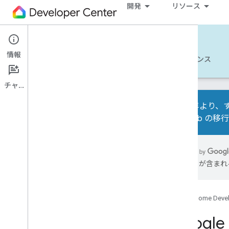
開発
リソース
Matter
情報
使ってみる
詳細
開発
リファレンス
チャット
2026 年より、す
Test Lab の
概要
サンプル
には誤りが含まれ
Google Home のサンプルアプリ
インテント ベースのコミッション
（IBC）
Google Home Deve
すべてのサンプル
Goog
API ガイド