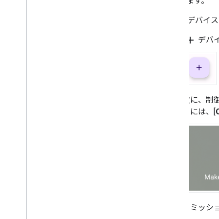
てられます。
Matter
デバイス
add
[
デバイ
次に、制
るには、[
コミッシ