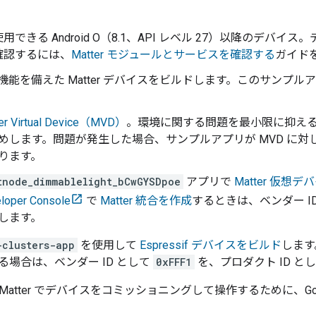
用できる Android O（8.1、API レベル 27）以降のデバイ
確認するには、
Matter
モジュールとサービスを確認する
ガイド
フ機能を備えた
Matter
デバイスをビルドします。このサンプルアプ
er Virtual Device（MVD）
。環境に関する問題を最小限に抑える
めします。問題が発生した場合、サンプルアプリが MVD に
ります。
tnode_dimmablelight_bCwGYSDpoe
アプリで
Matter
仮想デバ
loper Console
で
Matter
統合を作成
するときは、ベンダー I
します。
-clusters-app
を使用して
Espressif デバイスをビルド
します
る場合は、ベンダー ID として
0xFFF1
を、プロダクト ID と
Matter
でデバイスをコミッショニングして操作するために、
Go