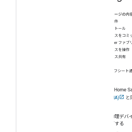
Matter API
案件のコミッショニング
このページの内
Thread ネットワーク API
前提条件
インストール
ツール
デバイスをコミ
Google Cloud Platform 分析
Matter ファ
VS Code 用 Google Home 拡張機能
デバイスを操作
Android Studio 用 Google Home プラ
デバイス共有
グイン
設定
Google Home UI Automator
ハーフシート
Matter 仮想デバイス
ZCL Advanced Platform（ZAP）
すべてのツール
Google Home Sa
app (GHA)
と
データ開示
ります。
Home Mobile SDK
物理デバ
グする