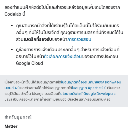
ลองทำแบบฝึกหัดต่อไปนี้และสำรวจแหล่งข้อมูลเพิ่มเติมโดยอิงจาก
Codelab นี้
คุณสามารถนำสิ่งที่ได้เรียนรู้ในโค้ดแล็บนี้ไปใช้ร่วมกับเมตริ
กอื่นๆ ที่มีให้ในโปรเจ็กต์ คุณดูรายการเมตริกที่มีทั้งหมดได้ใน
ส่วน
เมตริกที่รองรับ
ของหน้า
การตรวจสอบ
ดูช่องทางการแจ้งเตือนประเภทอื่นๆ สำหรับการแจ้งเตือนที่
อธิบายไว้ในหน้า
ตัวเลือกการแจ้งเตือน
ของเอกสารประกอบ
Google Cloud
เนื้อหาของหน้าเว็บนี้ได้รับอนุญาตภายใต้
ใบอนุญาตที่ต้องระบุที่มาของครีเอทีฟคอม
มอนส์ 4.0
และตัวอย่างโค้ดได้รับอนุญาตภายใต้
ใบอนุญาต Apache 2.0
เว้นแต่จะ
ระบุไว้เป็นอย่างอื่น โปรดดูรายละเอียดที่
นโยบายเว็บไซต์ Google Developers
Java เป็นเครื่องหมายการค้าจดทะเบียนของ Oracle และ/หรือบริษัทในเครือ
สำหรับอุปกรณ์
Matter