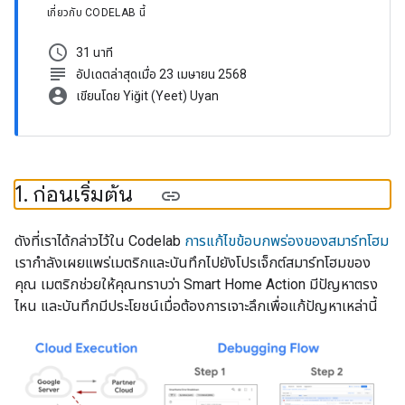
เกี่ยวกับ CODELAB นี้
schedule
31 นาที
subject
อัปเดตล่าสุดเมื่อ 23 เมษายน 2568
account_circle
เขียนโดย Yiğit (Yeet) Uyan
1
.
ก่อนเริ่มต้น
ดังที่เราได้กล่าวไว้ใน Codelab
การแก้ไขข้อบกพร่องของสมาร์ทโฮม
เรากำลังเผยแพร่เมตริกและบันทึกไปยังโปรเจ็กต์สมาร์ทโฮมของ
คุณ เมตริกช่วยให้คุณทราบว่า Smart Home Action มีปัญหาตรง
ไหน และบันทึกมีประโยชน์เมื่อต้องการเจาะลึกเพื่อแก้ปัญหาเหล่านี้