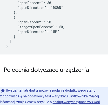
      "openPercent": 30,

      "openDirection": "DOWN"

    },

    {

      "openPercent": 50,

      "targetOpenPercent": 80,

      "openDirection": "UP"

    }

  ]

}
Polecenia dotyczące urządzenia
Uwaga:
ten atrybut umożliwia podanie dodatkowego stanu
z odpowiedzią na dodatkowy test weryfikacji użytkownika. Więcej
informacji znajdziesz w artykule o
obsługiwanych typach wyzwań
.