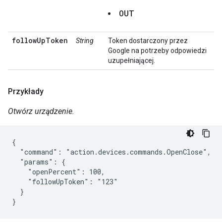
OUT
followUpToken
String
Token dostarczony przez
Google na potrzeby odpowiedzi
uzupełniającej.
Przykłady
Otwórz urządzenie.
{

  "command": "action.devices.commands.OpenClose",

  "params": {

    "openPercent": 100,

    "followUpToken": "123"

  }

}