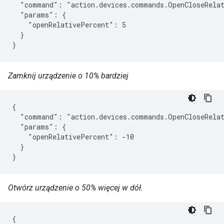
  "command": "action.devices.commands.OpenCloseRelat
  "params": {

    "openRelativePercent": 5

  }

}
Zamknij urządzenie o 10% bardziej
{

  "command": "action.devices.commands.OpenCloseRelat
  "params": {

    "openRelativePercent": -10

  }

}
Otwórz urządzenie o 50% więcej w dół.
{
