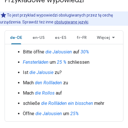
Przykładowe wypowiedzi
To jest przykład wypowiedzi obsługiwanych przez tę cechę
urządzenia. Sprawdź też inne
obsługiwane języki
.
de-DE
en-US
es-ES
fr-FR
Więcej
Bitte öffne
die Jalousien
auf
30%
Fensterläden
um
25 %
schliessen
Ist
die Jalousie
zu?
Mach
den Rollladen
zu
Mach
die Rollos
auf
schließe
die Rollläden
ein bisschen
mehr
Öffne
die Jalousien
um
25%