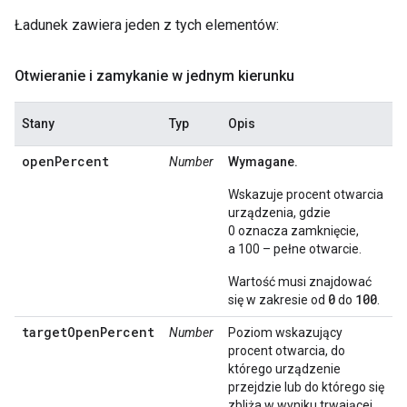
Ładunek zawiera jeden z tych elementów:
Otwieranie i zamykanie w jednym kierunku
Stany
Typ
Opis
openPercent
Number
Wymagane.
Wskazuje procent otwarcia
urządzenia, gdzie
0 oznacza zamknięcie,
a 100 – pełne otwarcie.
Wartość musi znajdować
0
100
się w zakresie od
do
.
targetOpenPercent
Number
Poziom wskazujący
procent otwarcia, do
którego urządzenie
przejdzie lub do którego się
zbliża w wyniku trwającej