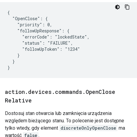
{

  "OpenClose": {

    "priority": 0,

    "followUpResponse": {

      "errorCode": "lockedState",

      "status": "FAILURE",

      "followUpToken": "1234"

    }

  }

}
action
.
devices
.
commands
.
Open
Close
Relative
Dostosuj stan otwarcia lub zamknięcia urządzenia
względem bieżącego stanu. To polecenie jest dostępne
tylko wtedy, gdy element
discreteOnlyOpenClose
ma
wartość
false
.