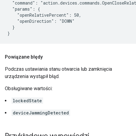
  "command": "action.devices.commands.OpenCloseRelat
  "params": {

    "openRelativePercent": 50,

    "openDirection": "DOWN"

  }

}
Powiązane błędy
Podczas ustawiania stanu otwarcia lub zamknięcia
urządzenia wystąpił błąd.
Obsługiwane wartości:
lockedState
deviceJammingDetected