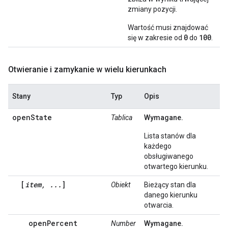
zmiany pozycji.
Wartość musi znajdować
0
100
się w zakresie od
do
.
Otwieranie i zamykanie w wielu kierunkach
Stany
Typ
Opis
openState
Tablica
Wymagane.
Lista stanów dla
każdego
obsługiwanego
otwartego kierunku.
[
item, ...
]
Obiekt
Bieżący stan dla
danego kierunku
otwarcia.
openPercent
Number
Wymagane.