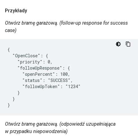
Przykłady
Otwórz bramę garażową. (follow-up response for success
case)
{

  "OpenClose": {

    "priority": 0,

    "followUpResponse": {

      "openPercent": 100,

      "status": "SUCCESS",

      "followUpToken": "1234"

    }

  }

}
Otwórz bramę garażową. (odpowiedź uzupełniająca
w przypadku niepowodzenia)