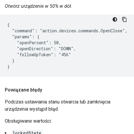
Otwórz urządzenie w 50% w dół.
{

  "command": "action.devices.commands.OpenClose",

  "params": {

    "openPercent": 50,

    "openDirection": "DOWN",

    "followUpToken": "456"

  }

}
Powiązane błędy
Podczas ustawiania stanu otwarcia lub zamknięcia
urządzenia wystąpił błąd.
Obsługiwane wartości:
lockedState