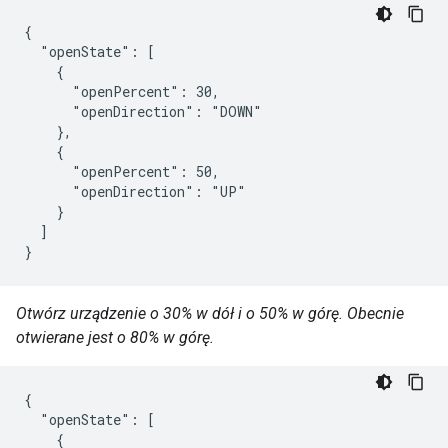
{

  "openState": [

    {

      "openPercent": 30,

      "openDirection": "DOWN"

    },

    {

      "openPercent": 50,

      "openDirection": "UP"

    }

  ]

}
Otwórz urządzenie o 30% w dół i o 50% w górę. Obecnie
otwierane jest o 80% w górę.
{

  "openState": [

    {
