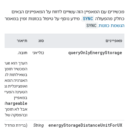
מכשירים עם המאפיין הזה עשויים לדווח על המאפיינים הבאים
כחלק מהפעולה
SYNC
. מידע נוסף על טיפול בכוונות זמין במאמר
הגשמת כוונות
.
SYNC
מאפיינים
סוג
תיאור
queryOnlyEnergyStorage
בוליאני
חובה.
הערך 
המכשיר תומך רק
בשאילתות לגבי 
האנרגיה המאוחס
ואופציונלית גם ל
הטעינה הפעיל (ת
במאפיין
Rechargeable
אבל לא תומך ב
ובהפסקה של הטע
energyStorageDistanceUnitForUX
String
(ברירת מחדל: