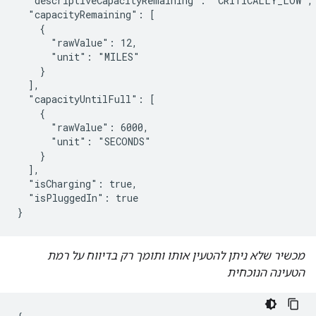
  "descriptiveCapacityRemaining": "CRITICALLY_LOW",

  "capacityRemaining": [

    {

      "rawValue": 12,

      "unit": "MILES"

    }

  ],

  "capacityUntilFull": [

    {

      "rawValue": 6000,

      "unit": "SECONDS"

    }

  ],

  "isCharging": true,

  "isPluggedIn": true

}
מכשיר שלא ניתן להטעין אותו ותומך רק בדיווח על רמת
הטעינה הנוכחית