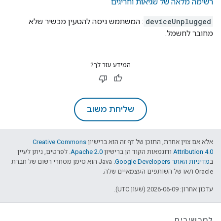
רשימה מלאה של שגיאות וחריגים
deviceUnplugged
: המשתמש ניסה להטעין מכשיר שלא
מחובר לחשמל.
המידע עזר לך?
שליחת משוב
אלא אם צוין אחרת, התוכן של דף זה הוא ברישיון
Creative Commons
Attribution 4.0
ודוגמאות הקוד הן ברישיון
Apache 2.0
. לפרטים, ניתן לעיין
ב
מדיניות האתר Google Developers‏
.‏ Java הוא סימן מסחרי רשום של חברת
Oracle ו/או של השותפים העצמאיים שלה.
עדכון אחרון: 2026-06-09 (שעון UTC).
למכשירים