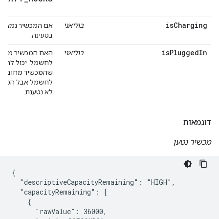
isCharging
בוליאני
אם המכשיר נמצא כ
בטעינה.
isPluggedIn
בוליאני
האם המכשיר מחוב
לחשמל. יכול להיות
שהמכשיר מחובר
לחשמל אבל הסול
לא נטענת.
דוגמאות
מכשיר נטען
{

  "descriptiveCapacityRemaining": "HIGH",

  "capacityRemaining": [

    {

      "rawValue": 36000,
