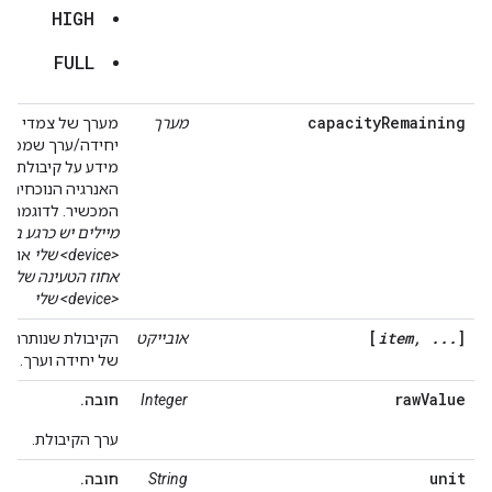
HIGH
FULL
capacityRemaining
מערך
מערך של צמדי
יחידה/ערך שמכילי
מידע על קיבולת
האנרגיה הנוכחית ש
המכשיר. לדוגמה:
כ
מיילים יש כרגע ב
<device> שלי
או
מה
אחוז הטעינה של
<device> שלי
[
item, ...
]
אובייקט
הקיבולת שנותרה ב
של יחידה וערך.
rawValue
Integer
חובה.
ערך הקיבולת.
unit
String
חובה.