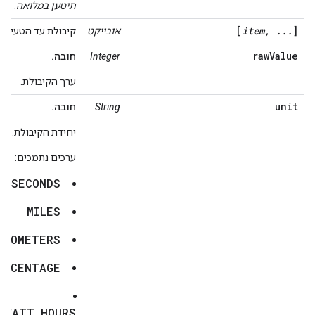
תיטען במלואה
.
[
item, ...
]
אובייקט
קיבולת עד הטעינה.
rawValue
Integer
חובה.
ערך הקיבולת.
unit
String
חובה.
יחידת הקיבולת.
ערכים נתמכים:
SECONDS
MILES
ILOMETERS
ERCENTAGE
OWATT_HOURS