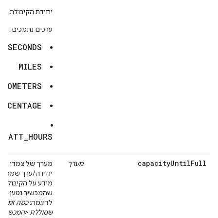
יחידת הקיבולת.
ערכים נתמכים:
SECONDS
MILES
ILOMETERS
ERCENTAGE
OWATT_HOURS
capacityUntilFull
מערך
מערך של צמדי
יחידה/ערך שמכילי
מידע על הקיבולת ע
שהמכשיר נטען במל
לדוגמה:
כמה זמן ע
שסוללת <המכשיר>