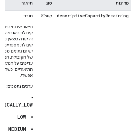
מדינות
סוג
תיאור
descriptiveCapacityRemaining
String
חובה.
תיאור איכותי של ר
קיבולת האנרגיה. ה
זה קורה כשאין נתוני
קיבולת מספריים. א
יש גם נתונים מספר
של הקיבולת, הם יה
עדיפים על הנתונים
התיאוריים, כשהדב
אפשרי.
ערכים נתמכים:
ITICALLY_LOW
LOW
MEDIUM