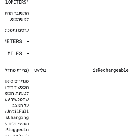
"KILOMETERS"
התשובה תהיה מי
למשתמש.
ערכים נתמכים:
LOMETERS
MILES
se
isRechargeable
בוליאני
(ברירת מחדל:
מגדיר
המכשיר הזה ניתן
לטעינה. המשמעו
שהמכשיר עשוי ל
על המצב
ityUntilFull
isCharging
ואופציונלית על 
isPluggedIn
,
לקבל את הפקוד