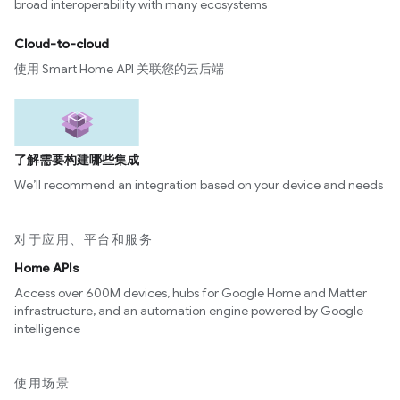
broad interoperability with many ecosystems
Cloud-to-cloud
使用 Smart Home API 关联您的云后端
了解需要构建哪些集成
We’ll recommend an integration based on your device and needs
对于应用、平台和服务
Home APIs
Access over 600M devices, hubs for Google Home and Matter
infrastructure, and an automation engine powered by Google
intelligence
使用场景