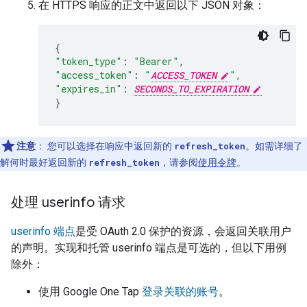
在 HTTPS 响应的正文中返回以下 JSON 对象：
{
"token_type"
:
"Bearer"
,
"access_token"
:
"
ACCESS_TOKEN
"
,
"expires_in"
:
SECONDS_TO_EXPIRATION
}
注意
：
您可以选择在响应中返回新的
refresh_token
。如需详细了
解何时最好返回新的
refresh_token
，请参阅
使用令牌
。
处理 userinfo 请求
userinfo 端点
是受 OAuth 2.0 保护的资源，会返回关联用户
的声明。实现和托管 userinfo 端点是可选的，但以下用例
除外：
使用 Google One Tap
登录关联的账号
。