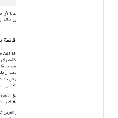
6- الاعتماد والإطلاق
قبل الاستجابة لأي طل
الدخول غير صالح، يجب
بنود خدمة مطوّري البرامج
سياسات المطوّرين
عرض قائمة بال
الدعم
يرسل
Assistant
طل
بك لطلب قائمة بالأج
عملية التنفيذ معرّفً
SYNC
. يجب أن يكو
المستخدم في خدمتك ا
أخرى استنادًا إلى إع
يحتوي حقل
vices
Assistant
الإذن بال
يتم تفعيل الغرض
C