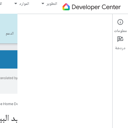
التطوير
الموارد
ال
Cloud-to-cloud
معلومات
البدء
التعلُّم
التطوير
المرجع
الدعم
دردشة
نظرة عامة
أنواع الأجهزة المتوافقة
الأخطاء.
قائمة التحقّق من مطوّري البرامج
ملاحظات حول الإصدار
نظرة عامة على نقل بيانات "الإجراءات المنزلية
e Home Developers
الذكية"
تحديد البي
بدء استخدام درس تطبيقي حول الترميز
ربط الأجهزة المنزلية الذكية بخدمة "مساعد