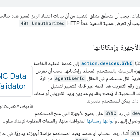
بات، يجب أن تتحقّق منطق التنفيذ من أنّ بيانات اعتماد الرمز المميز هذه صالح
 أن تعرض عملية التنفيذ خطأ HTTP
401 Unauthorized
.
أجهزة وإمكاناتها
بًا
action.devices.SYNC
إلى خدمة التنفيذ الخاصة
هزة المرتبطة بالمستخدم المحدّد وإمكاناتها. يجب أن تعرض
NC Data
ا فريدًا لكل مستخدم في الحقل
agentUserId
من الردّ
alidator
ن رقم التعريف هذا قيمة غير قابلة للتغيير لتمثيل
لسحابية. لا يُنصح بتقديم عناوين بريد إلكتروني أو سمات
دادات يمكن للمستخدم تغييرها.
الأدوات المقترَحة ل
de
في رد
SYNC
على جميع الأجهزة التي منح المستخدم
وصول إليها، و
أنواعها وسماتها
المتوافقة معها، والسمات المطلوبة لإعداد سلوك الس
SYN
أثناء ربط الحساب أو عندما يعيد المستخدم مزامنة أجهزته يدويًا. في حال 