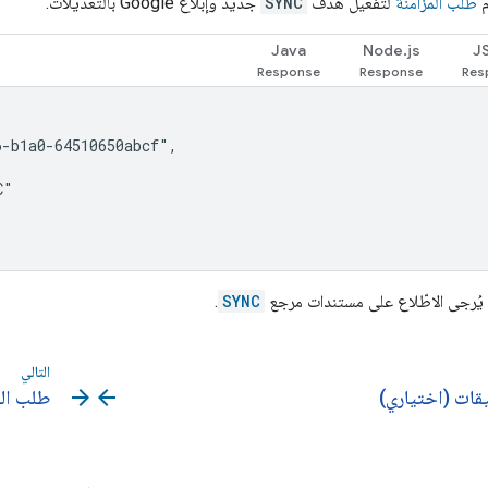
م
طلب المزامنة
لتفعيل هدف
SYNC
جديد وإبلاغ Google بالتعديلات.
Java
Node.js
J
-b1a0-64510650abcf",

"

 يُرجى الاطّلاع على مستندات مرجع
SYNC
.
التالي
arrow_forward
arrow_back
يقات (اختياري)
طلب ال