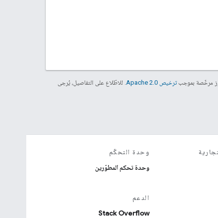
موز مرخّصة بموجب
ترخيص Apache 2.0‏
. للاطّلاع على التفاصيل، يُرجى
جارية
وحدة التحكّم
وحدة تحكم المطوّرين
الدعم
Stack Overflow