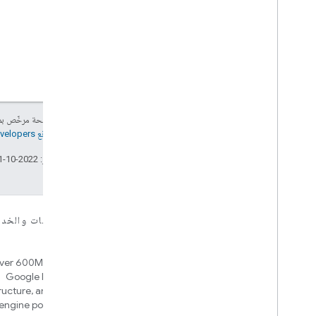
إنّ محتوى هذه الصفحة مرخّص 
مراجعة
سياسات موقع Google Developers‏
تاريخ التعديل الأخير: 2022-10-31 (حسب التوقيت العالمي المتفَّق عليه)
للأجهزة
للتطبيقات والمنصات والخد
Home APIs
Matter
ver 600M devices, hubs for
New IP-based smart home
Google Home and Matter
connectivity protocol that enables
tructure, and an automation
broad interoperability with many
engine powered by Google
ecosystems