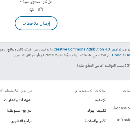
هل كان المحتوى مفيدًا؟
إرسال ملاحظات
بموجب
ترخيص Creative Commons Attribution 4.0‏
ما لم يُنصّ على خلاف ذلك، ونماذج الر
. إنّ Java هي علامة تجارية مسجَّلة لشركة Oracle و/أو شركائها التابعين.
مات
حالات الاستخدام
مراجع للأنشطة الت
الإضاءة
الشهادات والشارات
Access o
تكييف الهواء
المراجع التسويقية
infras
الأمن والسلامة
مراجع للتطوير