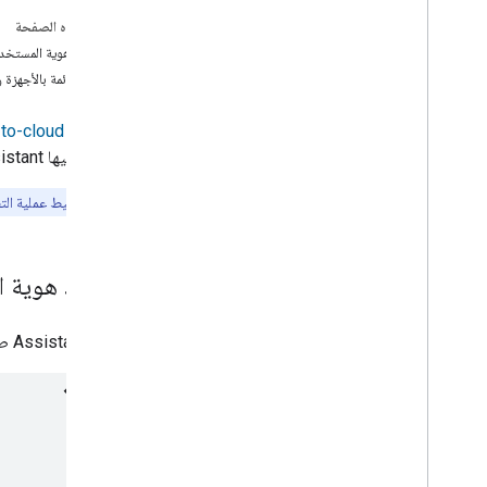
Google"
على هذه الصفحة
تحسين الإجراءات المنزلية الذكية وتأمينها
تحديد هوية المستخد
عرض قائمة بالأجهزة وإ
1- إعداد المشروع والمصادقة
بعد
إنشاء
to-cloud
2
.
تلبية الرغبة في الشراء
يتعرّف عليها
istant
تحديد البيانات ومزامنتها
طلب البحث والتنفيذ
ملاحظة:
لتبسيط عملية الت
قطع الاتصال
طلب المزامنة
تنفيذ حالة التقرير
تحديد هوية ا
إرسال الإشعارات
إدارة النية بالشراء
تُرسِل
Assistant
طل
3- Test
4
.
الإحصاءات
5- تحسينات