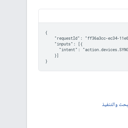
{

    "requestId": "ff36a3cc-ec34-11e6
    "inputs": [{

      "intent": "action.devices.SYNC
    }]

}
بحث والتنفيذ