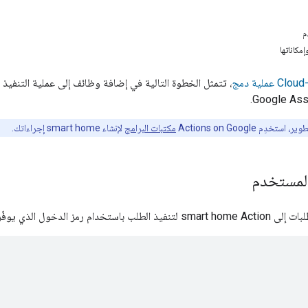
م
مكاناتها
Cloud-
عملية دمج
، تتمثل الخطوة التالية في إضافة وظائف إلى عملية التنفيذ 
.
Google Ass
طوير، استخدِم
Actions on Google
مكتبات البرامج
لإنشاء
smart home
إجراءاتك.
لمستخدم
بات إلى
Action لتنفيذ الطلب باستخدام رمز الدخول الذي يوفّره خادم OAuth 2.0 في العنوان
smart home