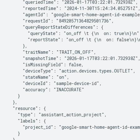
      "queriedTime": "2026-01-17T03:22:01.732938Z",

      "reportedTime": "2024-11-30T15:24:34.052751Z",
      "agentId": "google-smart-home-agent-id-example"
      "requestId": "84920571364829501736",

      "queryReportStateDifferences": {

        "queryState": "on_off \t {\n  on: true\n}\n",
        "reportState": "on_off \t {\n  on: false\n}\n
      },

      "traitName": "TRAIT_ON_OFF",

      "snapshotTime": "2026-01-17T03:22:01.732938Z",
      "isMissingField": false,

      "deviceType": "action.devices.types.OUTLET",

      "stateName": "on",

      "deviceId": "sample-device-id",

      "accuracy": "INACCURATE"

    }

  },

  "resource": {

    "type": "assistant_action_project",

    "labels": {

      "project_id": "google-smart-home-agent-id-exam
    }

  },
