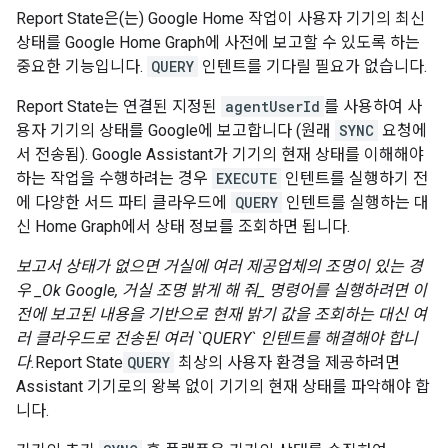
Report State
은(는)
Google Home
작업이 사용자 기기의 최신
상태를
Google Home Graph
에 사전에 보고할 수 있도록 하는
중요한 기능입니다.
QUERY
인텐트를 기다릴 필요가 없습니다.
Report State
는 연결된 지정된
agentUserId
를 사용하여 사
용자 기기의 상태를 Google에 보고합니다 (원래
SYNC
요청에
서 전송됨).
Google Assistant
가 기기의 현재 상태를 이해해야
하는 작업을 수행하려는 경우
EXECUTE
인텐트를 실행하기 전
에 다양한 서드 파티 클라우드에
QUERY
인텐트를 실행하는 대
신
Home Graph
에서 상태 정보를 조회하면 됩니다.
보고서 상태가 없으면 거실에 여러 제공업체의 조명이 있는 경
우 _Ok Google, 거실 조명 밝게 해 줘_ 명령어를 실행하려면 이
전에 보고된 내용을 기반으로 현재 밝기 값을 조회하는 대신 여
러 클라우드로 전송된 여러 `QUERY` 인텐트를 해결해야 합니
다.
Report State
QUERY
최상의 사용자 환경을 제공하려면
Assistant
기기로의 왕복 없이 기기의 현재 상태를 파악해야 합
니다.