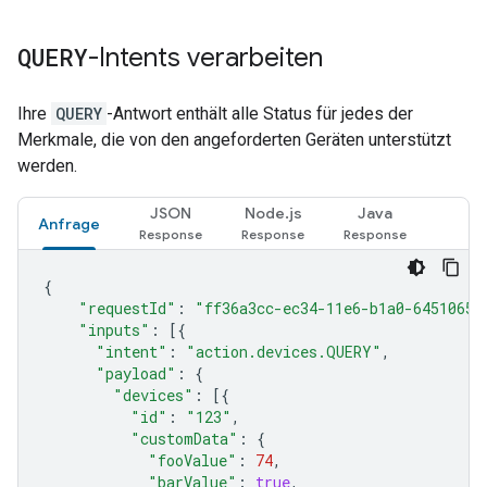
QUERY
-Intents verarbeiten
Ihre
QUERY
-Antwort enthält alle Status für jedes der
Merkmale, die von den angeforderten Geräten unterstützt
werden.
JSON
Node.js
Java
Anfrage
{
"requestId"
:
"ff36a3cc-ec34-11e6-b1a0-64510650
"inputs"
:
[{
"intent"
:
"action.devices.QUERY"
,
"payload"
:
{
"devices"
:
[{
"id"
:
"123"
,
"customData"
:
{
"fooValue"
:
74
,
"barValue"
:
true
,