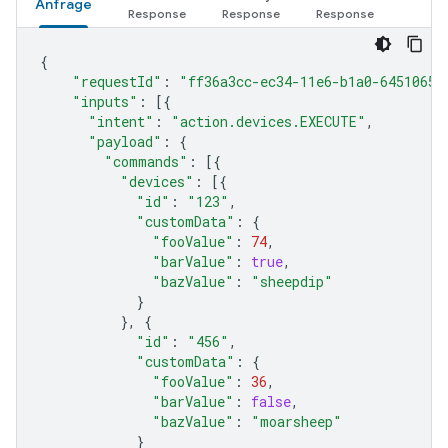
Anfrage
{
"requestId"
:
"ff36a3cc-ec34-11e6-b1a0-64510650
"inputs"
:
[{
"intent"
:
"action.devices.EXECUTE"
,
"payload"
:
{
"commands"
:
[{
"devices"
:
[{
"id"
:
"123"
,
"customData"
:
{
"fooValue"
:
74
,
"barValue"
:
true
,
"bazValue"
:
"sheepdip"
}
},
{
"id"
:
"456"
,
"customData"
:
{
"fooValue"
:
36
,
"barValue"
:
false
,
"bazValue"
:
"moarsheep"
}