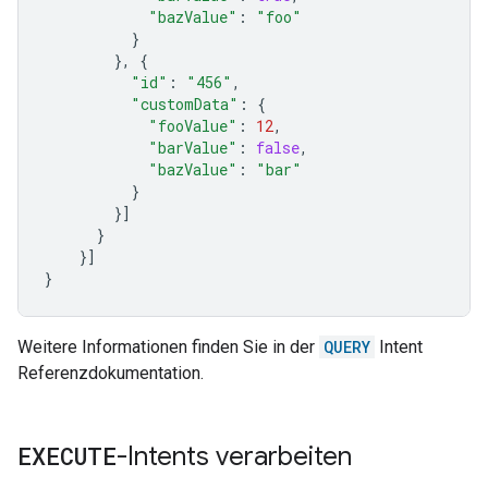
"bazValue"
:
"foo"
}
},
{
"id"
:
"456"
,
"customData"
:
{
"fooValue"
:
12
,
"barValue"
:
false
,
"bazValue"
:
"bar"
}
}]
}
}]
}
Weitere Informationen finden Sie in der
QUERY
Intent
Referenzdokumentation.
EXECUTE
-Intents verarbeiten