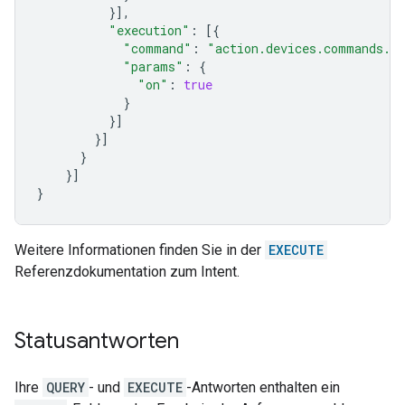
}],
"execution"
:
[{
"command"
:
"action.devices.commands.O
"params"
:
{
"on"
:
true
}
}]
}]
}
}]
}
Weitere Informationen finden Sie in der
EXECUTE
Referenzdokumentation zum Intent.
Statusantworten
Ihre
QUERY
- und
EXECUTE
-Antworten enthalten ein