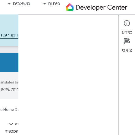
פיתוח
משאבים
Cloud-to-cloud
מידע
התחל בעבודה
למידה
פיתוח
חומרי עזר
צ'אט
כל סוגי המכשירים
כל תכונות המכשיר
עשויות להיות שגיאות
הפניות
Device types
e Home Developers
Air conditioning unit
Air cooler
בדף הזה
Air freshener
יכולות המכשיר