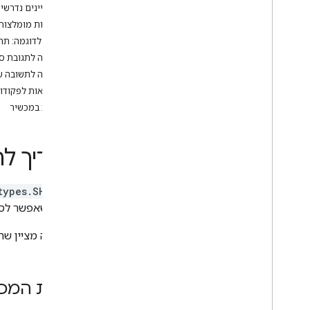
Air purifier
מאפיינים נדרשי
Audio-Video Receiver
תכונות מומלצות
Awning
מכשיר לדוגמה: תר
Bathtub
דוגמה לתגובת סנ
Bed
דוגמה לתשובה של ש
Blanket
דוגמאות לפקודות ECUTE
Blinds
שגיאות במכשיר
Blender
Boiler
מדריך לת
Camera
Carbon monoxide detector
Charger
types.SHUTTER
Closet
שלבים שאפשר לסו
Coffee maker
Cooktop
הסוג הזה מציין ש
Curtain
Dehumidifier
Dehydrator
יכולות המכ
Dishwasher