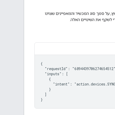
p) של כוונות שמייצגים 'תריס' נפוץ, על סמך סוג המכשיר והמאפיינים שצוינו
 לשקף את השינויים האלה.
{

  "requestId": "6894439706274654512"
  "inputs": [

    {

      "intent": "action.devices.SYNC
    }

  ]

}