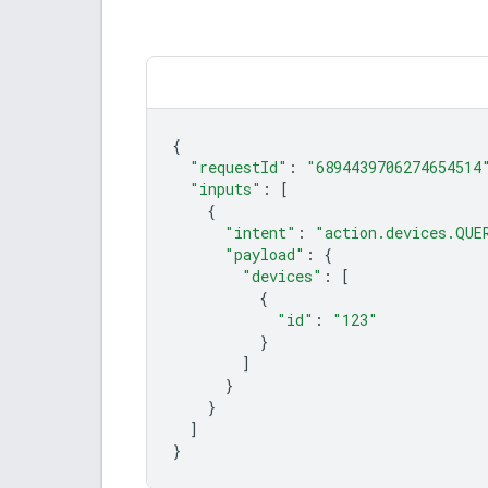
{
"requestId"
:
"6894439706274654514
"inputs"
:
[
{
"intent"
:
"action.devices.QUE
"payload"
:
{
"devices"
:
[
{
"id"
:
"123"
}
]
}
}
]
}