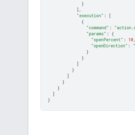
}
],
"execution"
:
[
{
"command"
:
"action.
"params"
:
{
"openPercent"
:
10
"openDirection"
:
}
}
]
}
]
}
}
]
}