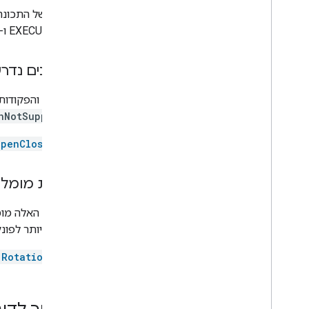
Door
בתיעוד של התכונה
Doorbell
מסוג EXECUTE ו-QUERY.
Drawer
Dryer
מאפיינים נדר
Fan
Faucet
התכונות והפקודות
Fireplace
nNotSupported
Freezer
Fryer
OpenClose
Game console
Garage door
תכונות מומל
Gate
Grill
התכונות האלה מומ
Heater
הטובה ביותר לפונק
Hood
Humidifier
.Rotation
Kettle
Light
Lock