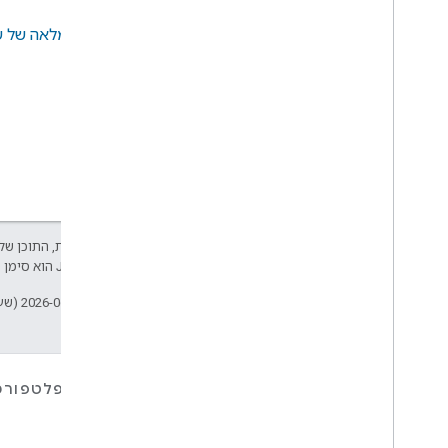
רשימה מלאה של שג
אלא אם צוין אחרת, התוכן של 
Developers‏
.‏ Java הוא סימן מסחרי רשום של חברת Oracle ו/או של השותפים העצמאיים שלה.
עדכון אחרון: 2026-06-09 (שעון UTC).
למכשירים
לאפליקציות, פלטפורמ
ושירותים
Matter
Home APIs