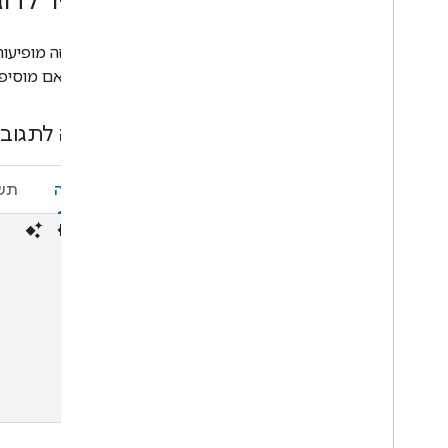
מכשיר לדוג
Media remote
Microwave
Mop
למעלה. אם מוסיפי
Mower
Multicooker
דוגמה לתגובת
Network
Outlet
Oven
בקשה
תש
Pergola
Pet Feeder
Pressure cooker
Pump
Radiator
Refrigerator
Router
Scene
Sensor
Security system