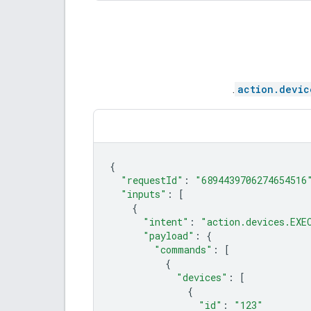
.
action.devic
{
"requestId"
:
"6894439706274654516
"inputs"
:
[
{
"intent"
:
"action.devices.EXE
"payload"
:
{
"commands"
:
[
{
"devices"
:
[
{
"id"
:
"123"