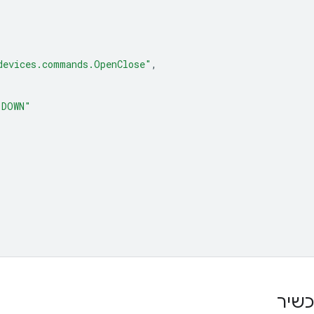
devices.commands.OpenClose"
,
,
"DOWN"
כשיר