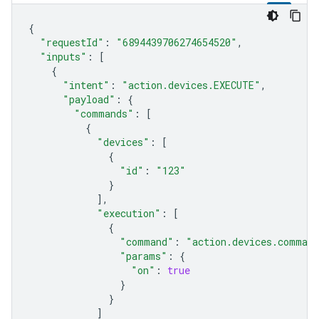
{
"requestId"
:
"6894439706274654520"
,
"inputs"
:
[
{
"intent"
:
"action.devices.EXECUTE"
,
"payload"
:
{
"commands"
:
[
{
"devices"
:
[
{
"id"
:
"123"
}
],
"execution"
:
[
{
"command"
:
"action.devices.comman
"params"
:
{
"on"
:
true
}
}
]