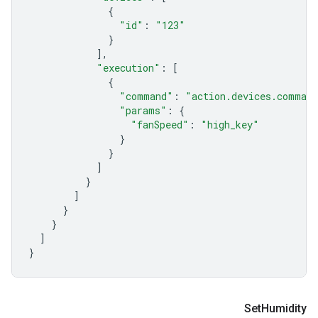
{
"id"
:
"123"
}
],
"execution"
:
[
{
"command"
:
"action.devices.comman
"params"
:
{
"fanSpeed"
:
"high_key"
}
}
]
}
]
}
}
]
}
Set
Humidity