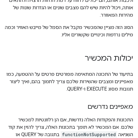
ולכבות אותם, הם יכולים לדווח על רמת הלחות הרצויה ולהתאים
אותה, ויכול להיות שיש להם מצבים שונים או הגדרות שונות של
מהירות המאוורר.
הסוג הזה מציין שהמכשיר מקבל את הסמל של מייבש האוויר וכמה
מילים נרדפות וכינויים שקשורים אליו.
יכולות המכשיר
בתיעוד של התכונה המתאימה מפורטים פרטים על ההטמעה, כמו
מאפיינים ומצבים שהשירות שלכם צריך לתמוך בהם, ואיך ליצור
תגובות מסוג EXECUTE ו-QUERY.
מאפיינים נדרשים
התכונות והפקודות האלה נדרשות, אם הן רלוונטיות למכשיר
שלכם. אם המכשיר לא תומך בתכונות האלה, צריך להזין את קוד
השגיאה
functionNotSupported
בתגובה של QUERY או