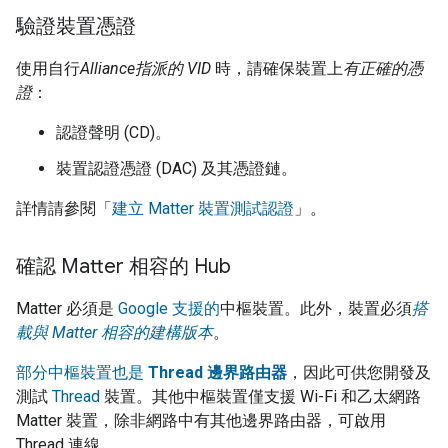
驗證裝置憑證
使用自行
Alliance
指派的 VID
時，請確保裝置上
有正確的憑
證
：
認證聲明 (CD)。
裝置認證憑證 (DAC) 及其憑證鏈。
詳情請參閱「
建立 Matter 裝置測試認證
」。
確認 Matter 相容的 Hub
Matter
必須是
Google 支援的
中樞裝置。此外，裝置必須
搭
載與 Matter 相容的建構版本
。
部分中樞裝置也是
Thread 邊界路由器
，因此可供您開發及
測試
Thread
裝置。其他中樞裝置僅支援 Wi-Fi 和乙太網路
Matter
裝置，除非網路中有其他邊界路由器，可啟用
Thread 連線。