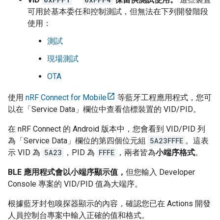
可用於基本委任和控制測試，但無法在下列開發階段
使用：
測試
現場測試
OTA
使用
nRF Connect for Mobile
等藍牙工程應用程式，您可
以在「Service Data」
欄位中查看信標裝置的 VID/PID。
在 nRF Connect 的
Android
版本中，您會看到 VID/PID 列
為「Service Data」
欄位的第四個位元組
5A23FFFE
。這表
示 VID 為
5A23
，PID 為
FFFE
，兩者皆為
小端序格式
。
BLE 應用程式會以小端序顯示值，
但您輸入
Developer
Console
專案的 VID/PID 值為大端序。
根據藍牙封包嗅探器顯示的內容，確認您已在 Actions 開發
人員控制台專案中輸入正確的值和格式。