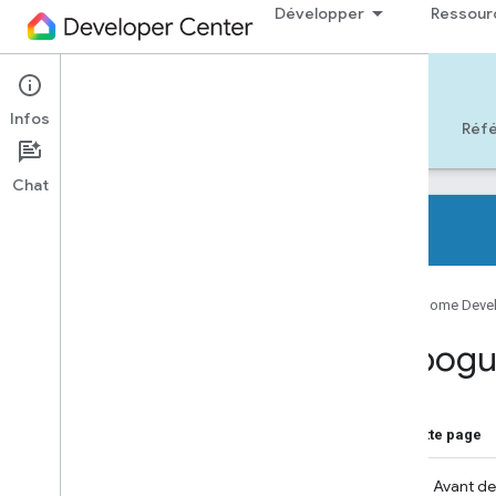
Développer
Ressour
Cloud-to-cloud
Infos
Débuter
Apprendre
Développer
Réf
Chat
Primer de cloud à cloud
Google Home Deve
Home Graph
Types et caractéristiques d'appareils
Débogue
Intents
Fulfillment
Association de comptes
Sur cette page
Ateliers de programmation
1. Avant 