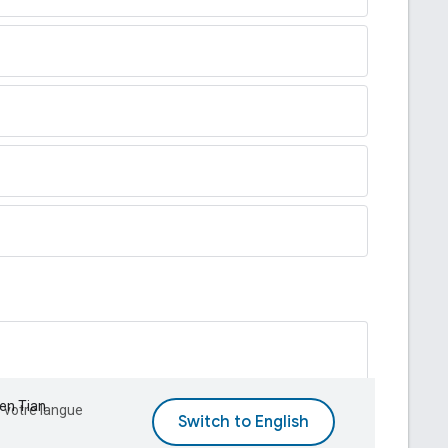
en Tian
s votre langue