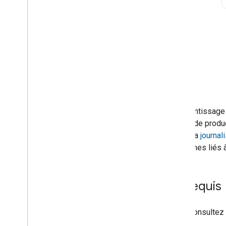
L'apprentissage 
qualité de produ
(GCP)
, la
journal
problèmes liés à
Prérequis
Consultez