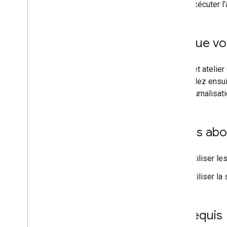
Exécuter l
Ce que vou
Dans cet atelier
Vous allez ensui
de la journalisa
Points ab
Utiliser l
Utiliser la
Prérequis