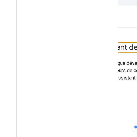
1
.
Avant d
En tant que déve
utilisateurs de 
avec l'Assistant