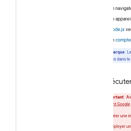
Un navigat
Un appareil
Node.js
ver
Un
compte 
Remarque
: L
spécifiées dans le 
2
.
Exécuter
Important
: A
l'Assistant Google
Créer une i
Déployer un 