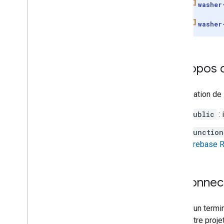
washer
washer
À propos 
L'application de
public
: 
function
Firebase 
Se connect
Ouvrez un termi
avec votre projet