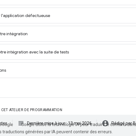
 l'application défectueuse
otre intégration
otre intégration avec la suite de tests
ions
 CET ATELIER DE PROGRAMMATION
subject
account_circle
utes
Dernière mise à jour : 13 mai 2026
Rédigé par B
Google utilise la technologie IA pour traduire le contenu dan
s traductions générées par IA peuvent contenir des erreurs.