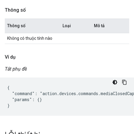
Thông số
Thông số
Loại
Mô tả
Không có thuộc tính nào
Ví dụ
Tắt phụ đề
{

  "command": "action.devices.commands.mediaClosedCap
  "params": {}

}