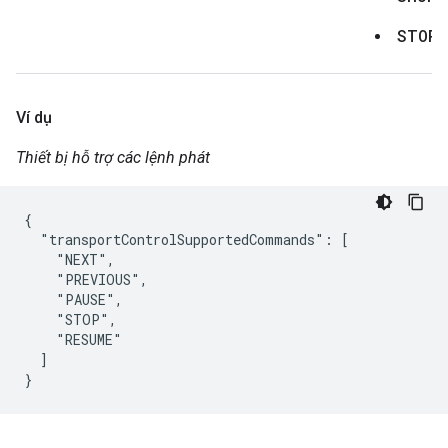
STOP
Ví dụ
Thiết bị hỗ trợ các lệnh phát
{

  "transportControlSupportedCommands": [

    "NEXT",

    "PREVIOUS",

    "PAUSE",

    "STOP",

    "RESUME"

  ]

}