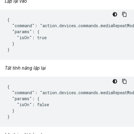
Lặp lại vào
{

  "command": "action.devices.commands.mediaRepeatMod
  "params": {

    "isOn": true

  }

}
Tắt tính năng lặp lại
{

  "command": "action.devices.commands.mediaRepeatMod
  "params": {

    "isOn": false

  }

}