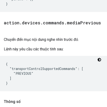
}
action
.
devices
.
commands
.
media
Previous
Chuyển đến mục nội dung nghe nhìn trước đó.
Lệnh này yêu cầu các thuộc tính sau:
{

  "transportControlSupportedCommands": [

    "PREVIOUS"

  ]

Thông số