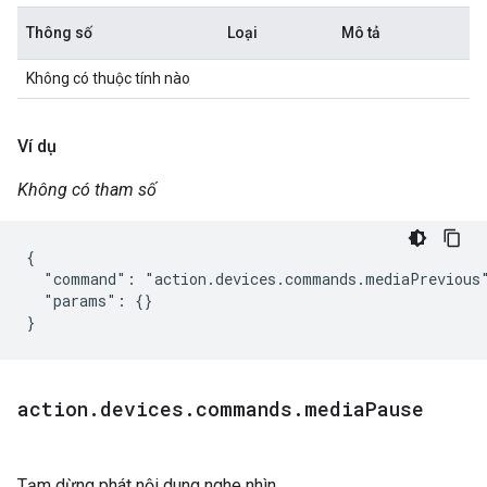
Thông số
Loại
Mô tả
Không có thuộc tính nào
Ví dụ
Không có tham số
{

  "command": "action.devices.commands.mediaPrevious"
  "params": {}

}
action
.
devices
.
commands
.
media
Pause
Tạm dừng phát nội dung nghe nhìn.