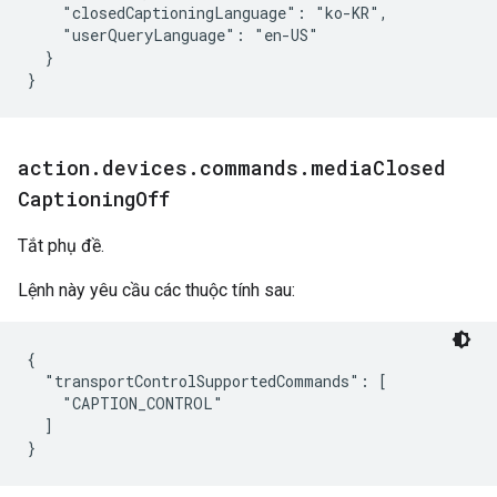
    "closedCaptioningLanguage": "ko-KR",

    "userQueryLanguage": "en-US"

  }

}
action
.
devices
.
commands
.
media
Closed
Captioning
Off
Tắt phụ đề.
Lệnh này yêu cầu các thuộc tính sau:
{

  "transportControlSupportedCommands": [

    "CAPTION_CONTROL"

  ]
