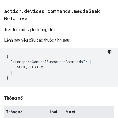
action
.
devices
.
commands
.
media
Seek
Relative
Tua đến một vị trí tương đối.
Lệnh này yêu cầu các thuộc tính sau:
{

  "transportControlSupportedCommands": [

    "SEEK_RELATIVE"

  ]

Thông số
Thông số
Loại
Mô tả