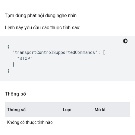
Tạm dừng phát nội dung nghe nhìn.
Lệnh này yêu cầu các thuộc tính sau:
{

  "transportControlSupportedCommands": [

    "STOP"

  ]

Thông số
Thông số
Loại
Mô tả
Không có thuộc tính nào