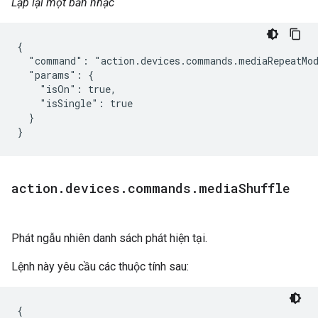
Lặp lại một bản nhạc
{

  "command": "action.devices.commands.mediaRepeatMod
  "params": {

    "isOn": true,

    "isSingle": true

  }

}
action
.
devices
.
commands
.
media
Shuffle
Phát ngẫu nhiên danh sách phát hiện tại.
Lệnh này yêu cầu các thuộc tính sau:
{
