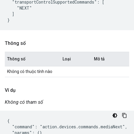
  "transportControlSupportedCommands": [

    "NEXT"

  ]

Thông số
Thông số
Loại
Mô tả
Không có thuộc tính nào
Ví dụ
Không có tham số
{

  "command": "action.devices.commands.mediaNext",

  "params": {}
