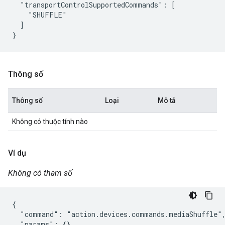
  "transportControlSupportedCommands": [

    "SHUFFLE"

  ]

Thông số
Thông số
Loại
Mô tả
Không có thuộc tính nào
Ví dụ
Không có tham số
{

  "command": "action.devices.commands.mediaShuffle",
  "params": {}
