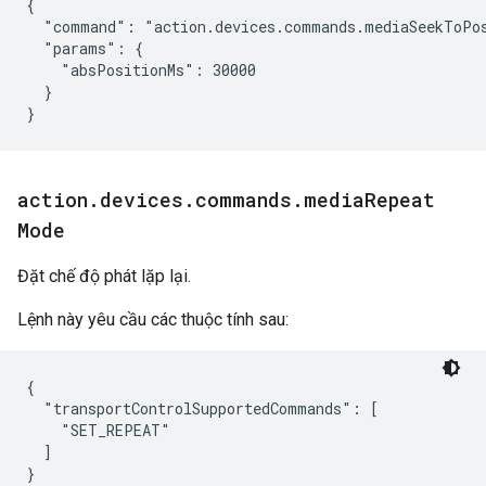
{

  "command": "action.devices.commands.mediaSeekToPos
  "params": {

    "absPositionMs": 30000

  }

}
action
.
devices
.
commands
.
media
Repeat
Mode
Đặt chế độ phát lặp lại.
Lệnh này yêu cầu các thuộc tính sau:
{

  "transportControlSupportedCommands": [

    "SET_REPEAT"

  ]
