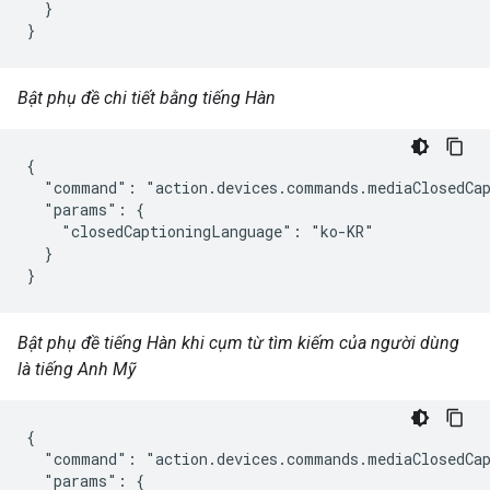
  }

}
Bật phụ đề chi tiết bằng tiếng Hàn
{

  "command": "action.devices.commands.mediaClosedCap
  "params": {

    "closedCaptioningLanguage": "ko-KR"

  }

}
Bật phụ đề tiếng Hàn khi cụm từ tìm kiếm của người dùng
là tiếng Anh Mỹ
{

  "command": "action.devices.commands.mediaClosedCap
  "params": {
