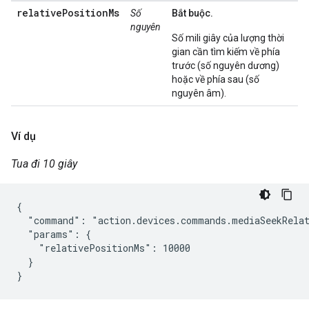
relativePositionMs
Số
Bắt buộc.
nguyên
Số mili giây của lượng thời
gian cần tìm kiếm về phía
trước (số nguyên dương)
hoặc về phía sau (số
nguyên âm).
Ví dụ
Tua đi 10 giây
{

  "command": "action.devices.commands.mediaSeekRelat
  "params": {

    "relativePositionMs": 10000

  }

}