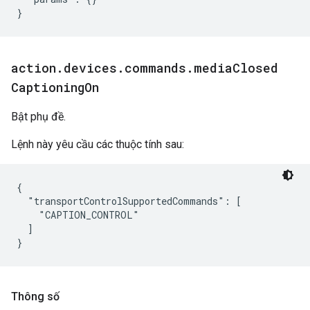
}
action
.
devices
.
commands
.
media
Closed
Captioning
On
Bật phụ đề.
Lệnh này yêu cầu các thuộc tính sau:
{

  "transportControlSupportedCommands": [

    "CAPTION_CONTROL"

  ]

Thông số