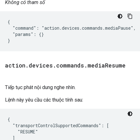
Không có tham số
{

  "command": "action.devices.commands.mediaPause",

  "params": {}

}
action
.
devices
.
commands
.
media
Resume
Tiếp tục phát nội dung nghe nhìn.
Lệnh này yêu cầu các thuộc tính sau:
{

  "transportControlSupportedCommands": [

    "RESUME"

  ]
