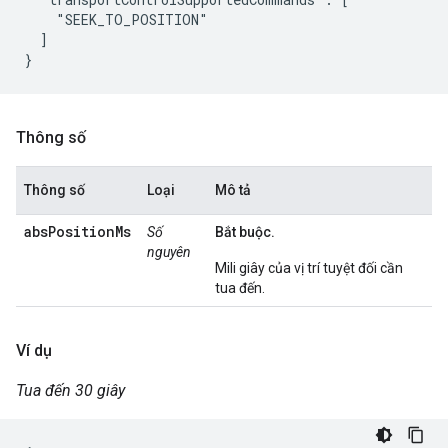
    "SEEK_TO_POSITION"

  ]

Thông số
Thông số
Loại
Mô tả
absPositionMs
Số
Bắt buộc.
nguyên
Mili giây của vị trí tuyệt đối cần
tua đến.
Ví dụ
Tua đến 30 giây