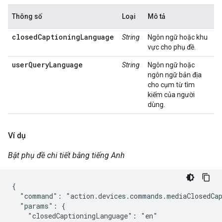
Thông số
Loại
Mô tả
closedCaptioningLanguage
String
Ngôn ngữ hoặc khu
vực cho phụ đề.
userQueryLanguage
String
Ngôn ngữ hoặc
ngôn ngữ bản địa
cho cụm từ tìm
kiếm của người
dùng.
Ví dụ
Bật phụ đề chi tiết bằng tiếng Anh
{

  "command": "action.devices.commands.mediaClosedCap
  "params": {

    "closedCaptioningLanguage": "en"
