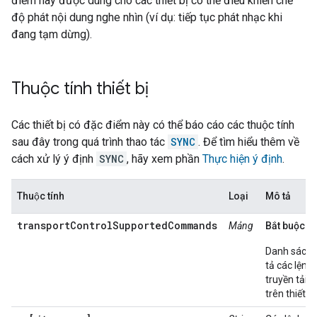
điểm này được dùng cho các thiết bị có thể điều khiển chế
độ phát nội dung nghe nhìn (ví dụ: tiếp tục phát nhạc khi
đang tạm dừng).
Thuộc tính thiết bị
Các thiết bị có đặc điểm này có thể báo cáo các thuộc tính
sau đây trong quá trình thao tác
SYNC
. Để tìm hiểu thêm về
cách xử lý ý định
SYNC
, hãy xem phần
Thực hiện ý định
.
Thuộc tính
Loại
Mô tả
transportControlSupportedCommands
Mảng
Bắt buộc.
Danh sách 
tả các lệnh 
truyền tải 
trên thiết bị