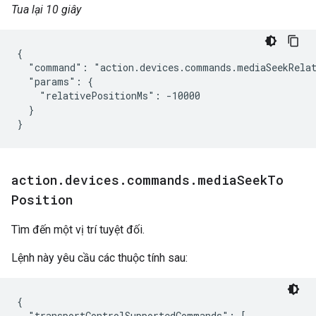
Tua lại 10 giây
{

  "command": "action.devices.commands.mediaSeekRelat
  "params": {

    "relativePositionMs": -10000

  }

}
action
.
devices
.
commands
.
media
Seek
To
Position
Tìm đến một vị trí tuyệt đối.
Lệnh này yêu cầu các thuộc tính sau:
{

  "transportControlSupportedCommands": [
